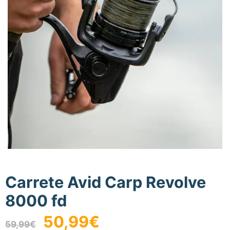
Carrete Avid Carp Revolve
8000 fd
El
El
50,99
€
59,99
€
precio
precio