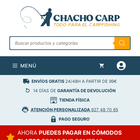
Saltar
al
contenido
Búsqueda
de
productos
MENÚ
ENVÍOS GRATIS
24/48H A PARTIR DE 99€
14 DÍAS DE
GARANTÍA DE DEVOLUCIÓN
TIENDA FÍSICA
ATENCIÓN PERSONALIZADA
627 48 70 65
PAGO SEGURO
AHORA
PUEDES PAGAR EN CÓMODOS