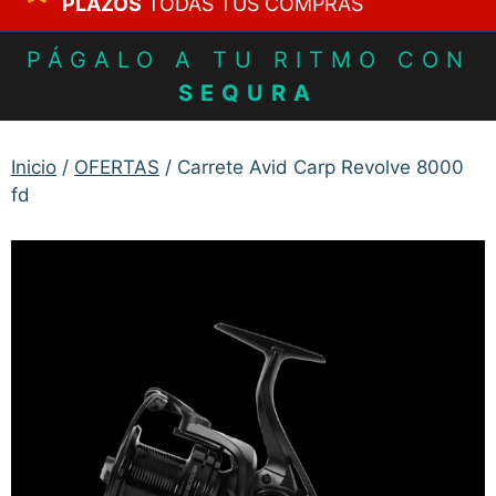
PLAZOS
TODAS TUS COMPRAS
PÁGALO A TU RITMO CON
SEQURA
Inicio
/
OFERTAS
/ Carrete Avid Carp Revolve 8000
fd