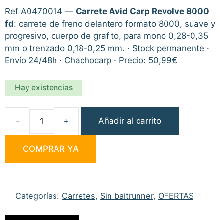
original
actual
Ref A0470014 —
Carrete Avid Carp Revolve 8000
era:
es:
fd
: carrete de freno delantero formato 8000, suave y
59,99€.
50,99€.
progresivo, cuerpo de grafito, para mono 0,28-0,35
mm o trenzado 0,18-0,25 mm. · Stock permanente ·
Envío 24/48h · Chachocarp · Precio: 50,99€
Hay existencias
Añadir al carrito
Carrete
Avid
COMPRAR YA
Carp
Revolve
8000
fd
Categorías:
Carretes
,
Sin baitrunner
,
OFERTAS
cantidad