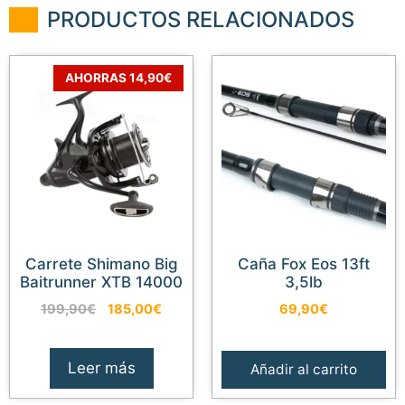
PRODUCTOS RELACIONADOS
AHORRAS 14,90€
Carrete Shimano Big
Caña Fox Eos 13ft
Baitrunner XTB 14000
3,5lb
El
El
199,90
€
185,00
€
69,90
€
precio
precio
original
actual
59,99
€
Añadir al carrito
era:
es:
Leer más
Añadir al carrito
El
El
50,99
€
199,90€.
185,00€.
precio
precio