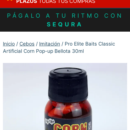
PLAZOS
TODAS TUS COMPRAS
PÁGALO A TU RITMO CON
SEQURA
Inicio
/
Cebos
/
Imitación
/ Pro Elite Baits Classic
Artificial Corn Pop-up Bellota 30ml