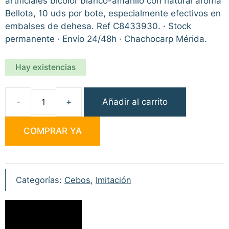
artificiales bicolor blanco-amarillo con natural aroma
Bellota, 10 uds por bote, especialmente efectivos en
embalses de dehesa. Ref C8433930. · Stock
permanente · Envío 24/48h · Chachocarp Mérida.
Hay existencias
Añadir al carrito
Pro
Elite
COMPRAR YA
Baits
Classic
Artificial
Corn
Categorías:
Cebos
,
Imitación
Pop-
up
Bellota
30ml