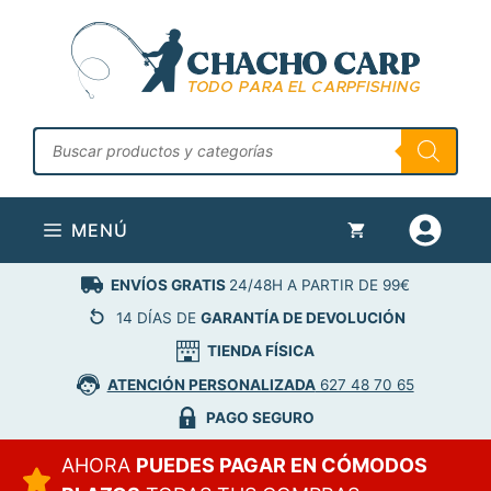
Saltar
al
contenido
Búsqueda
de
productos
MENÚ
ENVÍOS GRATIS
24/48H A PARTIR DE 99€
14 DÍAS DE
GARANTÍA DE DEVOLUCIÓN
TIENDA FÍSICA
ATENCIÓN PERSONALIZADA
627 48 70 65
PAGO SEGURO
AHORA
PUEDES PAGAR EN CÓMODOS