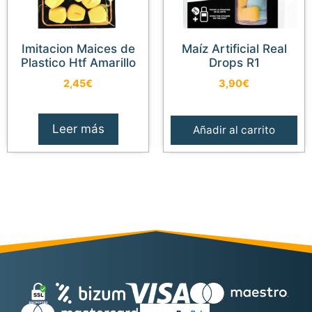
Imitacion Maices de
Maíz Artificial Real
Plastico Htf Amarillo
Drops R1
2,45
€
3,90
€
Leer más
Añadir al carrito