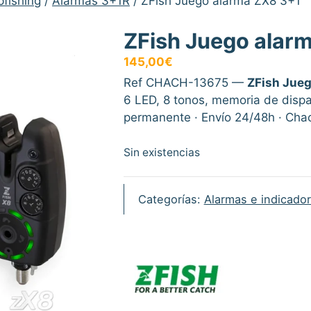
fishing
/
Alarmas 3+1R
/ ZFish Juego alarma ZX8 3+1
ZFish Juego alar
145,00
€
Ref CHACH-13675 —
ZFish Jueg
6 LED, 8 tonos, memoria de dispa
permanente · Envío 24/48h · Chac
Sin existencias
Categorías:
Alarmas e indicado