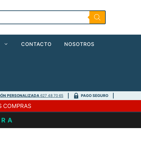
O
CONTACTO
NOSOTROS
IÓN PERSONALIZADA
627 48 70 65
PAGO SEGURO
S COMPRAS
URA