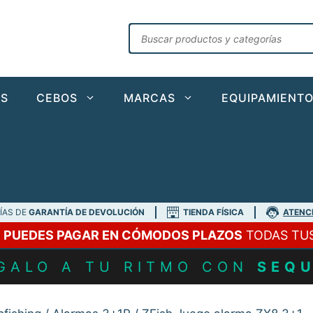
Búsqueda
de
productos
AS
CEBOS
MARCAS
EQUIPAMIENT
DÍAS DE
GARANTÍA DE DEVOLUCIÓN
TIENDA FÍSICA
ATENC
A
PUEDES PAGAR EN CÓMODOS PLAZOS
TODAS TU
GALO A TU RITMO CON
SEQ