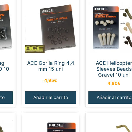
ACE Gorila Ring 4,4
ACE Helicopter
0 10
mm 15 uni
Sleeves Beads
Gravel 10 uni
4,95
€
4,80
€
ito
Añadir al carrito
Añadir al carrito