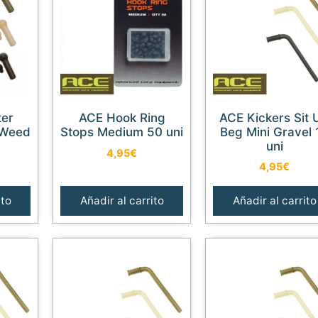
ACE Hook Ring
ACE Kickers Sit Up
 Weed
Stops Medium 50 uni
Beg Mini Gravel 
uni
4,95
€
4,95
€
ito
Añadir al carrito
Añadir al carrito