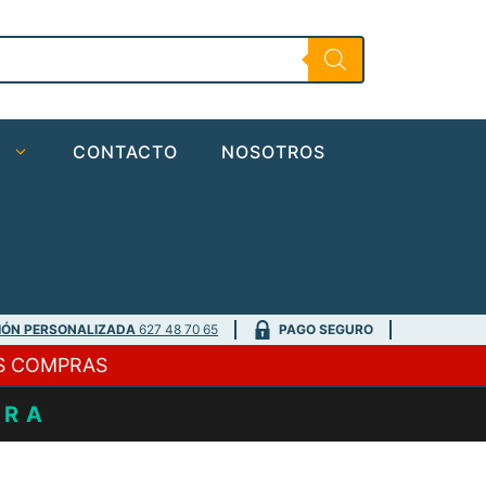
O
CONTACTO
NOSOTROS
IÓN PERSONALIZADA
627 48 70 65
PAGO SEGURO
S COMPRAS
URA