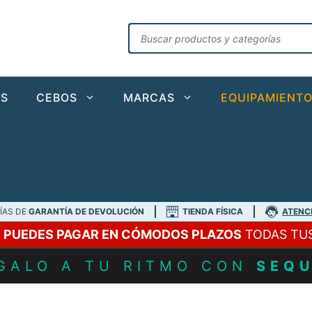
Búsqueda
de
productos
AS
CEBOS
MARCAS
EQUIPAMIENT
DÍAS DE
GARANTÍA DE DEVOLUCIÓN
TIENDA FÍSICA
ATENC
A
PUEDES PAGAR EN CÓMODOS PLAZOS
TODAS TU
GALO A TU RITMO CON
SEQ