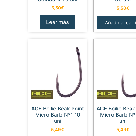
5,50
€
5,50
€
Leer más
Añadir al carr
ACE Boilie Beak Point
ACE Boilie Beak Point
Micro Barb Nº1 10
Micro Barb Nº
uni
uni
5,49
€
5,49
€