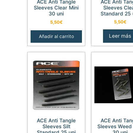
ACE Anti Tangle
ACE Anti Tangle
Sleeves Clear Mini
Sleeves Cle
30 uni
Standard 25 
5,50
€
5,50
€
Leer más
Añadir al carrito
ACE Anti Tangle
ACE Anti Tangle
Sleeves Silt
Sleeves Weed 
Standard 25 uni
30 uni