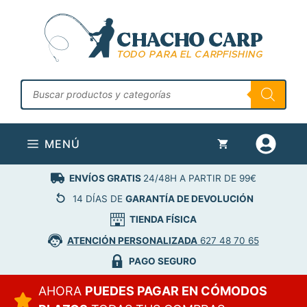
Saltar
al
contenido
Búsqueda
de
productos
MENÚ
ENVÍOS GRATIS
24/48H A PARTIR DE 99€
14 DÍAS DE
GARANTÍA DE DEVOLUCIÓN
TIENDA FÍSICA
ATENCIÓN PERSONALIZADA
627 48 70 65
PAGO SEGURO
AHORA
PUEDES PAGAR EN CÓMODOS