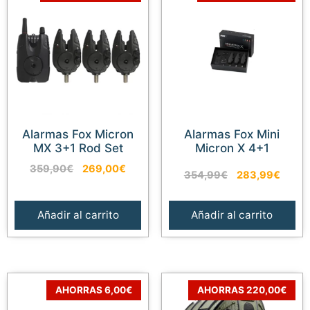
Alarmas Fox Micron
Alarmas Fox Mini
MX 3+1 Rod Set
Micron X 4+1
El
El
359,90
€
269,00
€
El
El
354,99
€
283,99
€
precio
precio
precio
preci
original
actual
original
actual
era:
es:
Añadir al carrito
Añadir al carrito
era:
es:
359,90€.
269,00€.
354,99€.
283,9
AHORRAS 6,00€
AHORRAS 220,00€