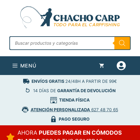
Saltar
al
contenido
Búsqueda
de
productos
MENÚ
ENVÍOS GRATIS
24/48H A PARTIR DE 99€
14 DÍAS DE
GARANTÍA DE DEVOLUCIÓN
TIENDA FÍSICA
ATENCIÓN PERSONALIZADA
627 48 70 65
PAGO SEGURO
AHORA
PUEDES PAGAR EN CÓMODOS