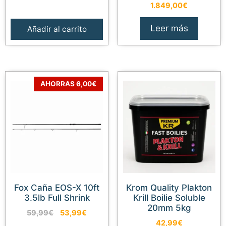
1.849,00
€
Leer más
Añadir al carrito
AHORRAS 6,00€
Fox Caña EOS-X 10ft
Krom Quality Plakton
3.5lb Full Shrink
Krill Boilie Soluble
20mm 5kg
El
El
59,99
€
53,99
€
precio
precio
42,99
€