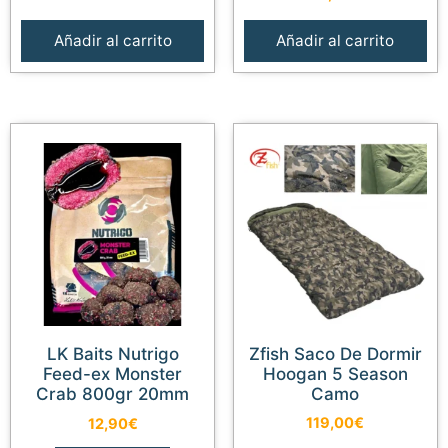
original
actual
era:
es:
Añadir al carrito
Añadir al carrito
59,99€.
53,99€.
LK Baits Nutrigo
Zfish Saco De Dormir
Feed-ex Monster
Hoogan 5 Season
Crab 800gr 20mm
Camo
119,00
€
12,90
€