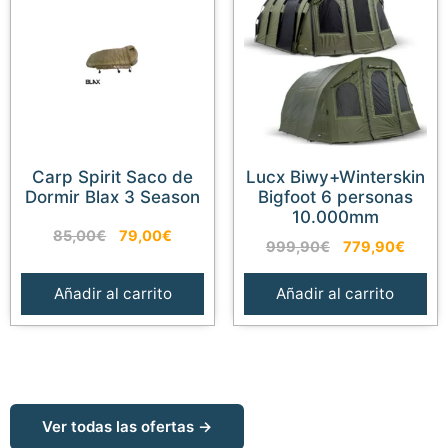
Carp Spirit Saco de
Lucx Biwy+Winterskin
Dormir Blax 3 Season
Bigfoot 6 personas
10.000mm
El
El
85,00
€
79,00
€
El
El
999,90
€
779,90
€
precio
precio
precio
preci
original
actual
original
actual
Añadir al carrito
Añadir al carrito
era:
es:
era:
es:
85,00€.
79,00€.
999,90€.
779,9
Ver todas las ofertas →