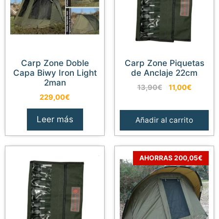
Carp Zone Doble
Carp Zone Piquetas
Capa Biwy Iron Light
de Anclaje 22cm
2man
El
El
13,90
€
11,00
€
229,00
€
precio
precio
original
actual
era:
es:
Leer más
Añadir al carrito
13,90€.
11,00€.
AHORRAS 200,05€