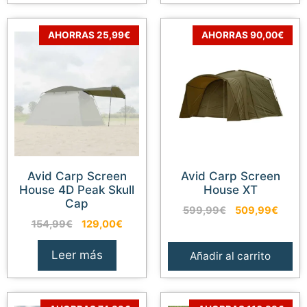
299,99€.
254,9
AHORRAS 25,99€
AHORRAS 90,00€
Avid Carp Screen
Avid Carp Screen
House 4D Peak Skull
House XT
Cap
El
El
599,99
€
509,99
€
El
El
154,99
€
129,00
€
precio
preci
precio
precio
original
actua
original
actual
era:
es:
Leer más
Añadir al carrito
era:
es:
599,99€.
509,9
154,99€.
129,00€.