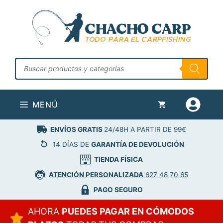
Saltar
al
contenido
Búsqueda
de
productos
MENÚ
ENVÍOS GRATIS
24/48H A PARTIR DE 99€
14 DÍAS DE
GARANTÍA DE DEVOLUCIÓN
TIENDA FÍSICA
ATENCIÓN PERSONALIZADA
627 48 70 65
PAGO SEGURO
AHORA
PUEDES PAGAR EN CÓMODOS