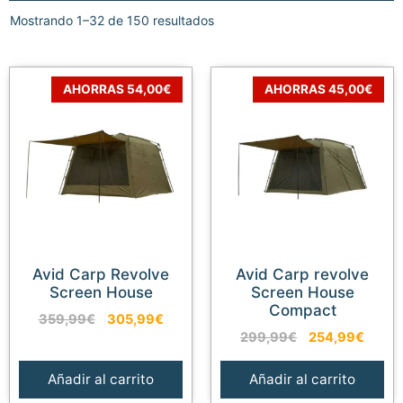
Mostrando 1–32 de 150 resultados
AHORRAS 54,00€
AHORRAS 45,00€
Avid Carp Revolve
Avid Carp revolve
Screen House
Screen House
Compact
El
El
359,99
€
305,99
€
El
El
precio
precio
299,99
€
254,99
€
precio
preci
original
actual
original
actual
era:
es:
Añadir al carrito
Añadir al carrito
era:
es:
359,99€.
305,99€.