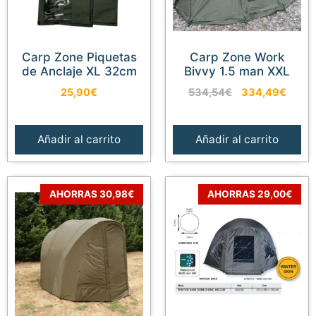
Carp Zone Piquetas
Carp Zone Work
de Anclaje XL 32cm
Bivvy 1.5 man XXL
El
El
25,90
€
534,54
€
334,49
€
precio
preci
original
actua
era:
es:
Añadir al carrito
Añadir al carrito
534,54€.
334,4
AHORRAS 30,98€
AHORRAS 29,00€