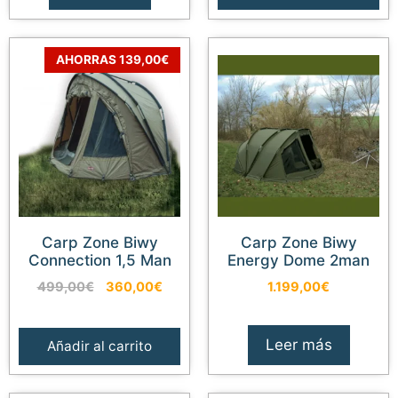
289,00€.
249,00€.
539,63€.
334,9
AHORRAS 139,00€
Carp Zone Biwy
Carp Zone Biwy
Connection 1,5 Man
Energy Dome 2man
El
El
499,00
€
360,00
€
1.199,00
€
precio
precio
original
actual
era:
es:
Leer más
Añadir al carrito
499,00€.
360,00€.