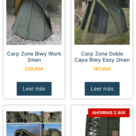
Carp Zone Biwy Work
Carp Zone Doble
2man
Capa Biwy Easy 2man
320,00
€
187,00
€
Leer más
Leer más
AHORRAS 2,90€