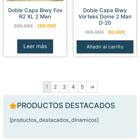
Doble Capa Biwy Fox
Doble Capa Biwy
R2 XL 2 Man
Vorteks Dome 2 Man
D-20
El
El
229,98
€
199,00
€
El
El
precio
precio
109,00
€
80,00
€
precio
precio
original
actual
original
actual
era:
es:
Leer más
Añadir al carrito
era:
es:
229,98€.
199,00€.
109,00€.
80,00
1
2
3
4
5
→
PRODUCTOS DESTACADOS
[productos_destacados_dinamicos]