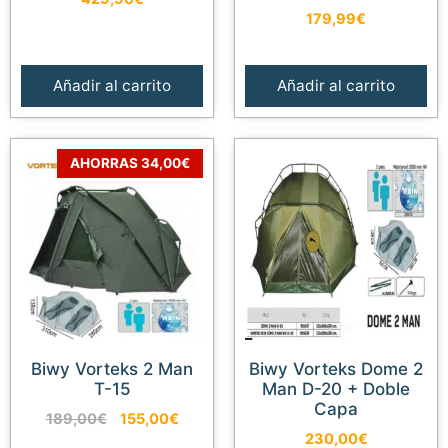
179,99
€
Añadir al carrito
Añadir al carrito
AHORRAS 34,00€
Biwy Vorteks 2 Man
Biwy Vorteks Dome 2
T-15
Man D-20 + Doble
Capa
El
El
189,00
€
155,00
€
precio
precio
230,00
€