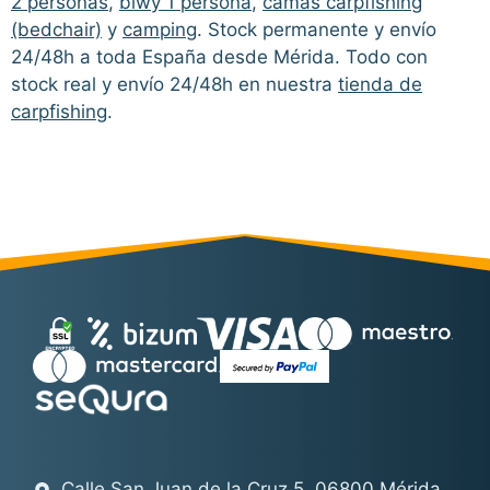
2 personas
,
biwy 1 persona
,
camas carpfishing
(bedchair)
y
camping
. Stock permanente y envío
24/48h a toda España desde Mérida. Todo con
stock real y envío 24/48h en nuestra
tienda de
carpfishing
.
Calle San Juan de la Cruz 5. 06800 Mérida