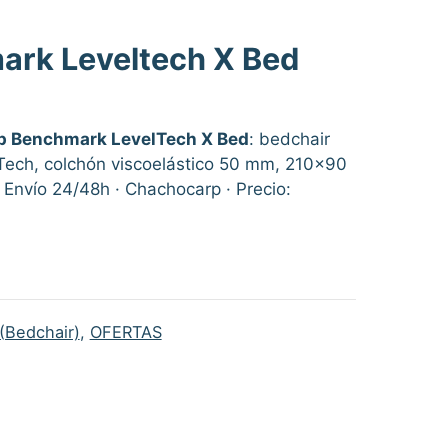
ark Leveltech X Bed
p Benchmark LevelTech X Bed
: bedchair
Tech, colchón viscoelástico 50 mm, 210×90
€.
 Envío 24/48h · Chachocarp · Precio:
(Bedchair)
,
OFERTAS