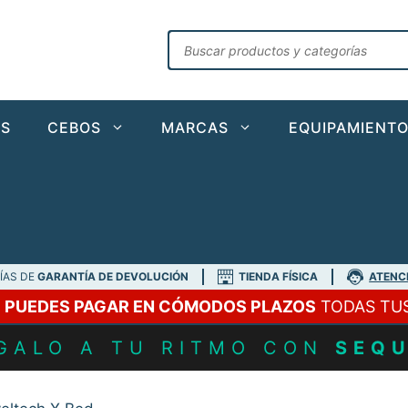
Búsqueda
de
productos
AS
CEBOS
MARCAS
EQUIPAMIENT
DÍAS DE
GARANTÍA DE DEVOLUCIÓN
TIENDA FÍSICA
ATENC
A
PUEDES PAGAR EN CÓMODOS PLAZOS
TODAS TU
GALO A TU RITMO CON
SEQ