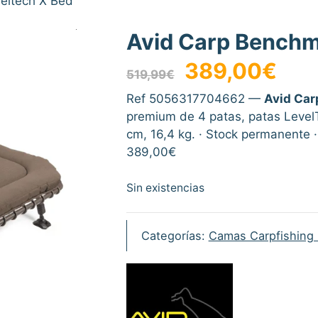
eltech X Bed
Avid Carp Benchm
El
El
389,00
€
519,99
€
precio
precio
original
actual
Ref 5056317704662 —
Avid Car
era:
es:
premium de 4 patas, patas Level
519,99€.
389,00
cm, 16,4 kg. · Stock permanente ·
389,00€
Sin existencias
Categorías:
Camas Carpfishing 