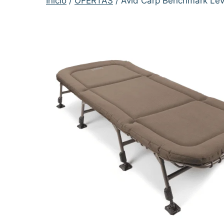
Inicio
/
OFERTAS
/ Avid Carp Benchmark Lev