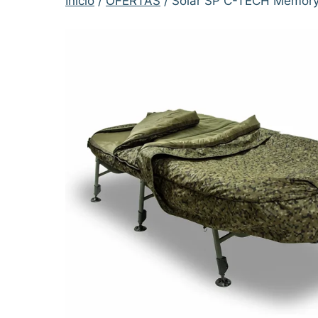
Inicio
/
OFERTAS
/ Solar SP C-TECH Memory