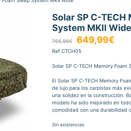
 Foam Sleep System MKII Wide
Solar SP C-TECH
System MKII Wid
El
El
649,99
€
766,99
€
precio
precio
original
actual
Ref CTCH05
era:
es:
766,99€.
649,9
Solar SP C-TECH Memory Foam S
El Solar SP C-TECH Memory Foam
de lujo para los carpistas más ex
una solidez en la construcción. B
modelo ha sido mejorado en todo
comodidad con una durabilidad c
Sin existencias