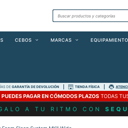
Búsqueda
de
productos
AS
CEBOS
MARCAS
EQUIPAMIENT
DÍAS DE
GARANTÍA DE DEVOLUCIÓN
TIENDA FÍSICA
ATENC
A
PUEDES PAGAR EN CÓMODOS PLAZOS
TODAS TU
GALO A TU RITMO CON
SEQ