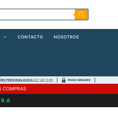
O
CONTACTO
NOSOTROS
IÓN PERSONALIZADA
627 48 70 65
PAGO SEGURO
S COMPRAS
URA