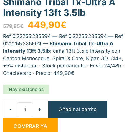
Shimano Tribal Tx-Ultra A
Intensity 13ft 3.5lb
El
El
449,90
€
579,95
€
precio
precio
original
actual
Ref 0’22255’23559’4 — Ref 0’22255’23559’4 — Ref
era:
es:
0’22255’23559’4 —
Shimano Tribal Tx-Ultra A
579,95€.
449,90€.
Intensity 13ft 3.5lb
: caña 13ft 3.5lb Intensity con
Carbon Monocoque, Spiral X Core, Kigan 3D, CI4+,
+5% distancia. · Stock permanente · Envío 24/48h ·
Chachocarp · Precio: 449,90€
Hay existencias
Añadir al carrito
Shimano
Tribal
COMPRAR YA
Tx-