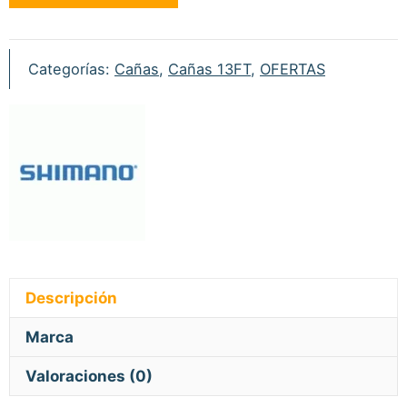
Ultra
A
Intensity
Categorías:
Cañas
,
Cañas 13FT
,
OFERTAS
13ft
3.5lb
cantidad
Descripción
Marca
Valoraciones (0)