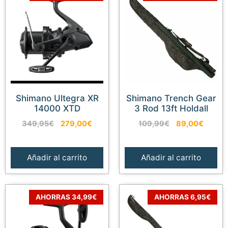
Shimano Ultegra XR
Shimano Trench Gear
14000 XTD
3 Rod 13ft Holdall
El
El
El
El
349,95
€
279,00
€
109,99
€
89,00
€
precio
precio
precio
precio
original
actual
original
actual
era:
es:
era:
es:
Añadir al carrito
Añadir al carrito
349,95€.
279,00€.
109,99€.
89,00
AHORRAS 34,99€
AHORRAS 6,95€