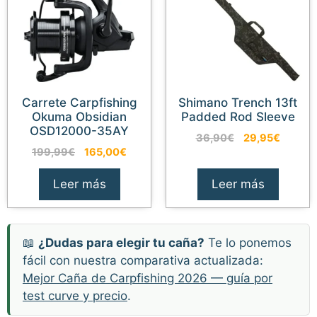
Carrete Carpfishing
Shimano Trench 13ft
Okuma Obsidian
Padded Rod Sleeve
OSD12000-35AY
El
El
36,90
€
29,95
€
El
El
199,99
€
165,00
€
precio
precio
precio
precio
original
actual
original
actual
era:
es:
Leer más
Leer más
era:
es:
36,90€.
29,95€
199,99€.
165,00€.
📖
¿Dudas para elegir tu caña?
Te lo ponemos
fácil con nuestra comparativa actualizada:
Mejor Caña de Carpfishing 2026 — guía por
579,95
€
Añadir al carrito
El
El
449,90
€
test curve y precio
.
precio
precio