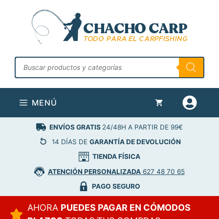
Saltar
al
contenido
Búsqueda
de
productos
MENÚ
ENVÍOS GRATIS
24/48H A PARTIR DE 99€
14 DÍAS DE
GARANTÍA DE DEVOLUCIÓN
TIENDA FÍSICA
ATENCIÓN PERSONALIZADA
627 48 70 65
PAGO SEGURO
AHORA
PUEDES PAGAR EN CÓMODOS