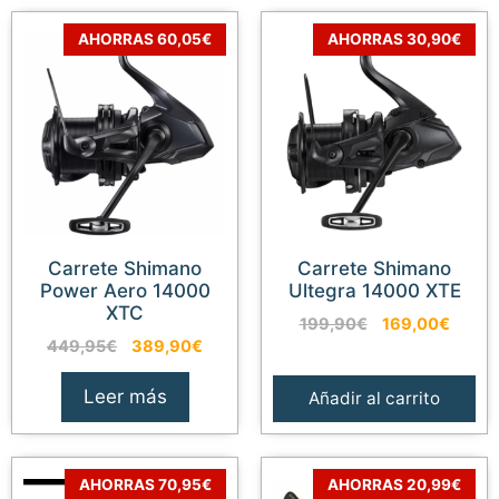
AHORRAS 60,05€
AHORRAS 30,90€
Carrete Shimano
Carrete Shimano
Power Aero 14000
Ultegra 14000 XTE
XTC
El
El
199,90
€
169,00
€
El
El
449,95
€
389,90
€
precio
preci
precio
precio
original
actual
original
actual
era:
es:
Leer más
Añadir al carrito
era:
es:
199,90€.
169,0
449,95€.
389,90€.
AHORRAS 70,95€
AHORRAS 20,99€