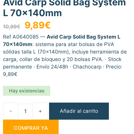
Avid Carp Solid Bag System
L 70x140mm
El
El
9,89
€
10,99
€
precio
precio
original
actual
Ref A0640085 —
Avid Carp Solid Bag System L
era:
es:
70x140mm
: sistema para atar bolsas de PVA
10,99€.
9,89€.
sólidas talla L (70x140mm), incluye herramienta de
carga, collar de bloqueo y 20 bolsas PVA. · Stock
permanente · Envío 24/48h · Chachocarp · Precio:
9,89€
Hay existencias
Añadir al carrito
Avid
Carp
COMPRAR YA
Solid