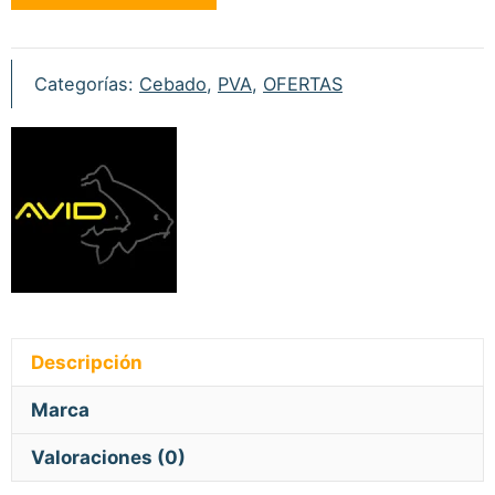
Bag
System
L
Categorías:
Cebado
,
PVA
,
OFERTAS
70x140mm
cantidad
Descripción
Marca
Valoraciones (0)