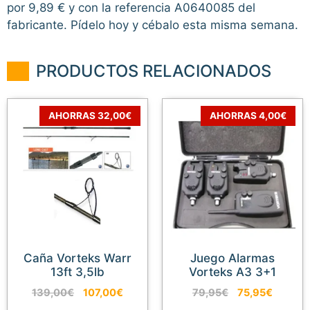
por 9,89 € y con la referencia A0640085 del
fabricante. Pídelo hoy y cébalo esta misma semana.
PRODUCTOS RELACIONADOS
AHORRAS 32,00€
AHORRAS 4,00€
Caña Vorteks Warr
Juego Alarmas
13ft 3,5lb
Vorteks A3 3+1
El
El
El
El
139,00
€
107,00
€
79,95
€
75,95
€
precio
precio
precio
precio