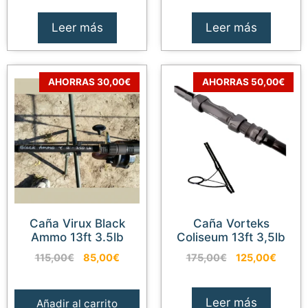
original
actual
original
actual
era:
es:
era:
es:
Leer más
Leer más
139,00€.
107,00€.
79,95€.
75,95€.
AHORRAS 30,00€
AHORRAS 50,00€
Caña Virux Black
Caña Vorteks
Ammo 13ft 3.5lb
Coliseum 13ft 3,5lb
El
El
El
El
115,00
€
85,00
€
175,00
€
125,00
€
precio
precio
precio
precio
original
actual
original
actual
era:
es:
era:
es:
Leer más
Añadir al carrito