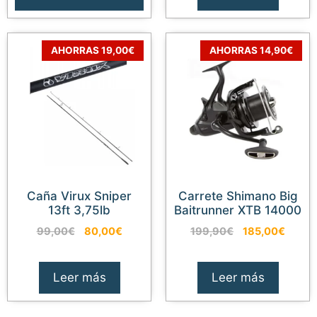
115,00€.
85,00€.
175,00€.
125,00
AHORRAS 19,00€
AHORRAS 14,90€
Caña Virux Sniper
Carrete Shimano Big
13ft 3,75lb
Baitrunner XTB 14000
El
El
El
El
99,00
€
80,00
€
199,90
€
185,00
€
precio
precio
precio
precio
original
actual
original
actual
era:
es:
era:
es:
Leer más
Leer más
10,99
€
Añadir al carrito
99,00€.
80,00€.
199,90€.
185,0
El
El
9,89
€
precio
precio