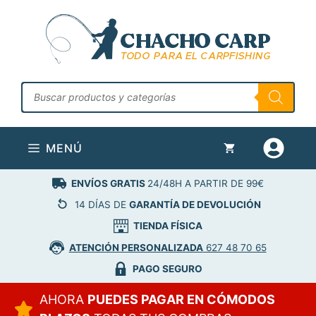
Saltar
al
contenido
Búsqueda
de
productos
MENÚ
ENVÍOS GRATIS
24/48H A PARTIR DE 99€
14 DÍAS DE
GARANTÍA DE DEVOLUCIÓN
TIENDA FÍSICA
ATENCIÓN PERSONALIZADA
627 48 70 65
PAGO SEGURO
AHORA
PUEDES PAGAR EN CÓMODOS