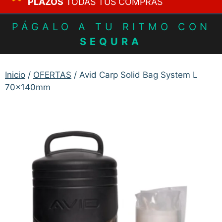
PLAZOS
TODAS TUS COMPRAS
PÁGALO A TU RITMO CON
SEQURA
Inicio
/
OFERTAS
/ Avid Carp Solid Bag System L
70x140mm