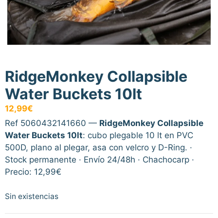
RidgeMonkey Collapsible
Water Buckets 10lt
12,99
€
Ref 5060432141660 —
RidgeMonkey Collapsible
Water Buckets 10lt
: cubo plegable 10 lt en PVC
500D, plano al plegar, asa con velcro y D-Ring. ·
Stock permanente · Envío 24/48h · Chachocarp ·
Precio: 12,99€
Sin existencias