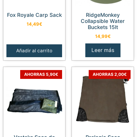
Fox Royale Carp Sack
RidgeMonkey
Collapsible Water
14,49
€
Buckets 15lt
14,99
€
Leer más
Añadir al carrito
AHORRAS 5,90€
AHORRAS 2,00€