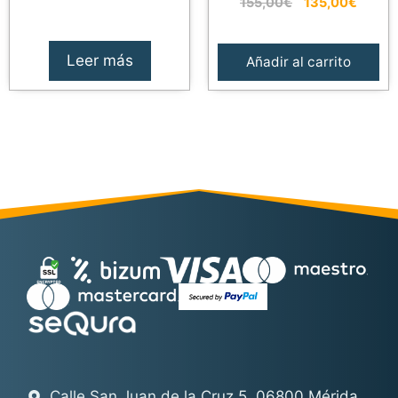
El
El
precio
precio
155,00
€
135,00
€
precio
precio
original
actual
original
actual
era:
es:
era:
es:
129,99€.
110,49€.
Leer más
Añadir al carrito
155,00€.
135,0
Calle San Juan de la Cruz 5. 06800 Mérida