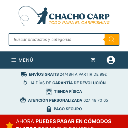
Saltar
al
contenido
Búsqueda
de
productos
MENÚ
ENVÍOS GRATIS
24/48H A PARTIR DE 99€
14 DÍAS DE
GARANTÍA DE DEVOLUCIÓN
TIENDA FÍSICA
ATENCIÓN PERSONALIZADA
627 48 70 65
PAGO SEGURO
AHORA
PUEDES PAGAR EN CÓMODOS