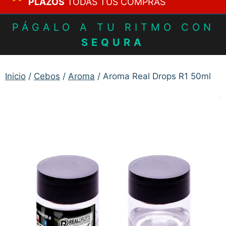
PLAZOS
TODAS TUS COMPRAS
PÁGALO A TU RITMO CON
SEQURA
Inicio
/
Cebos
/
Aroma
/ Aroma Real Drops R1 50ml