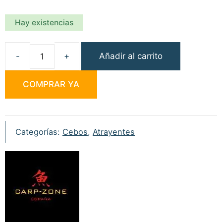
Hay existencias
Añadir al carrito
Carp
Zone
COMPRAR YA
Pure
Active
Tutti
Fruti
Categorías:
Cebos
,
Atrayentes
500ml
cantidad