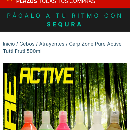
PLAZOS
TODAS TUS COMPRAS
PÁGALO A TU RITMO CON
SEQURA
Inicio
/
Cebos
/
Atrayentes
/ Carp Zone Pure Active
Tutti Fruti 500ml