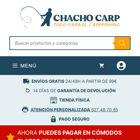
Saltar
al
contenido
Búsqueda
de
productos
MENÚ
ENVÍOS GRATIS
24/48H A PARTIR DE 99€
14 DÍAS DE
GARANTÍA DE DEVOLUCIÓN
TIENDA FÍSICA
ATENCIÓN PERSONALIZADA
627 48 70 65
PAGO SEGURO
AHORA
PUEDES PAGAR EN CÓMODOS