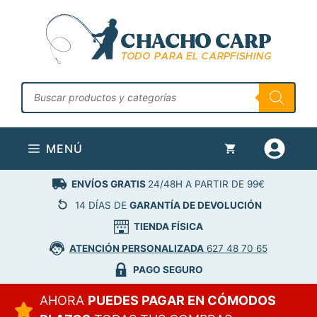
Saltar
al
contenido
Búsqueda
de
productos
MENÚ
ENVÍOS GRATIS
24/48H A PARTIR DE 99€
14 DÍAS DE
GARANTÍA DE DEVOLUCIÓN
TIENDA FÍSICA
ATENCIÓN PERSONALIZADA
627 48 70 65
PAGO SEGURO
AHORA
PUEDES PAGAR EN CÓMODOS