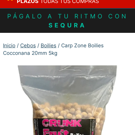
PLAZOS
TODAS TUS COMPRAS
PÁGALO A TU RITMO CON
SEQURA
Inicio
/
Cebos
/
Boilies
/ Carp Zone Boilies
Cocconana 20mm 5kg