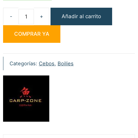
Añadir al carrito
Carp
Zone
COMPRAR YA
Boilies
Cocconana
20mm
5kg
Categorías:
Cebos
,
Boilies
cantidad