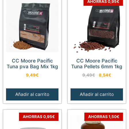
AHORRAS 0,95€
CC Moore Pacific
CC Moore Pacific
Tuna pva Bag Mix 1kg
Tuna Pellets 6mm 1kg
El
El
9,49
€
9,49
€
8,54
€
precio
precio
original
actual
era:
es:
Añadir al carrito
Añadir al carrito
9,49€.
8,54€.
AHORRAS 0,95€
AHORRAS 1,50€