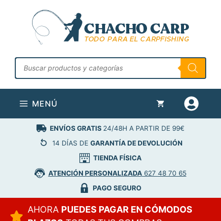
Saltar
al
contenido
Búsqueda
de
productos
MENÚ
ENVÍOS GRATIS
24/48H A PARTIR DE 99€
14 DÍAS DE
GARANTÍA DE DEVOLUCIÓN
TIENDA FÍSICA
ATENCIÓN PERSONALIZADA
627 48 70 65
PAGO SEGURO
AHORA
PUEDES PAGAR EN CÓMODOS