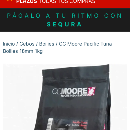
PLAZOS
TODAS TUS COMPRAS
PÁGALO A TU RITMO CON
SEQURA
Inicio
/
Cebos
/
Boilies
/ CC Moore Pacific Tuna
Boilies 18mm 1kg