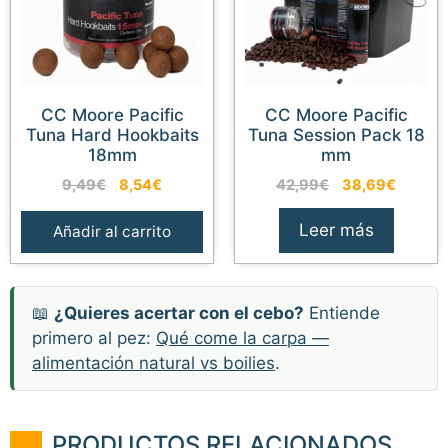
CC Moore Pacific
CC Moore Pacific
Tuna Hard Hookbaits
Tuna Session Pack 18
18mm
mm
El
El
El
El
9,49
€
8,54
€
42,99
€
38,69
€
precio
precio
precio
precio
original
actual
original
actual
Leer más
Añadir al carrito
era:
es:
era:
es:
9,49€.
8,54€.
42,99€.
38,69€
📖
¿Quieres acertar con el cebo?
Entiende
primero al pez:
Qué come la carpa —
alimentación natural vs boilies
.
PRODUCTOS RELACIONADOS