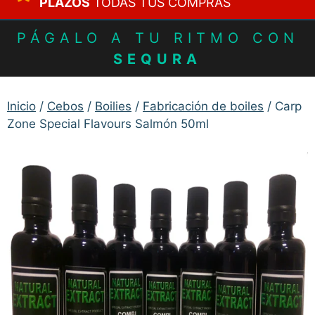
PLAZOS
TODAS TUS COMPRAS
PÁGALO A TU RITMO CON
SEQURA
Inicio
/
Cebos
/
Boilies
/
Fabricación de boiles
/ Carp
Zone Special Flavours Salmón 50ml