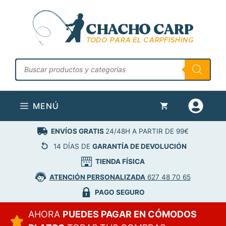
Saltar
al
contenido
Búsqueda
de
productos
MENÚ
ENVÍOS GRATIS
24/48H A PARTIR DE 99€
14 DÍAS DE
GARANTÍA DE DEVOLUCIÓN
TIENDA FÍSICA
ATENCIÓN PERSONALIZADA
627 48 70 65
PAGO SEGURO
AHORA
PUEDES PAGAR EN CÓMODOS