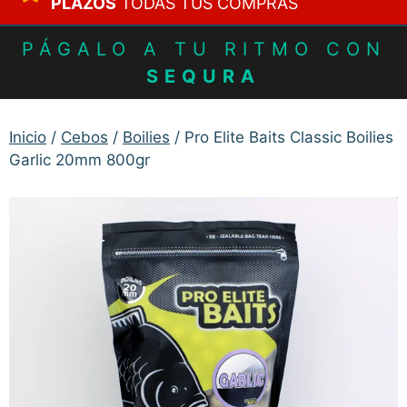
PLAZOS
TODAS TUS COMPRAS
PÁGALO A TU RITMO CON
SEQURA
Inicio
/
Cebos
/
Boilies
/ Pro Elite Baits Classic Boilies
Garlic 20mm 800gr