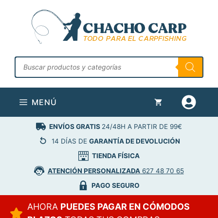
Saltar
al
contenido
Búsqueda
de
productos
MENÚ
ENVÍOS GRATIS
24/48H A PARTIR DE 99€
14 DÍAS DE
GARANTÍA DE DEVOLUCIÓN
TIENDA FÍSICA
ATENCIÓN PERSONALIZADA
627 48 70 65
PAGO SEGURO
AHORA
PUEDES PAGAR EN CÓMODOS