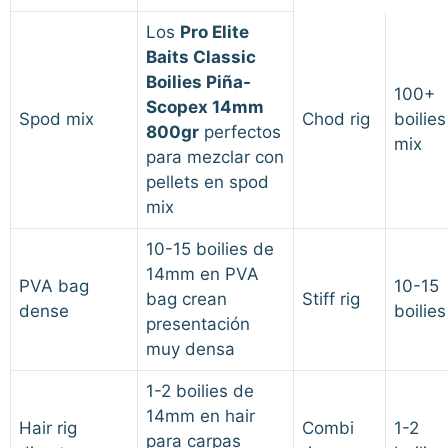
Los
Pro Elite
Baits Classic
Boilies Piña-
100+
Scopex 14mm
Spod mix
Chod rig
boilies
800gr
perfectos
mix
para mezclar con
pellets en spod
mix
10-15 boilies de
14mm en PVA
PVA bag
10-15
bag crean
Stiff rig
dense
boilies
presentación
muy densa
1-2 boilies de
14mm en hair
Hair rig
Combi
1-2
para carpas