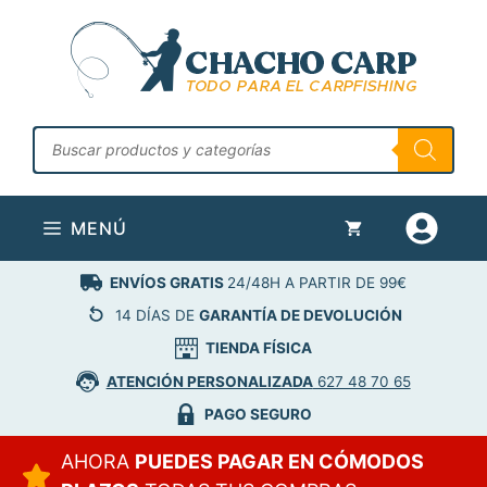
Saltar
al
contenido
Búsqueda
de
productos
MENÚ
ENVÍOS GRATIS
24/48H A PARTIR DE 99€
14 DÍAS DE
GARANTÍA DE DEVOLUCIÓN
TIENDA FÍSICA
ATENCIÓN PERSONALIZADA
627 48 70 65
PAGO SEGURO
AHORA
PUEDES PAGAR EN CÓMODOS