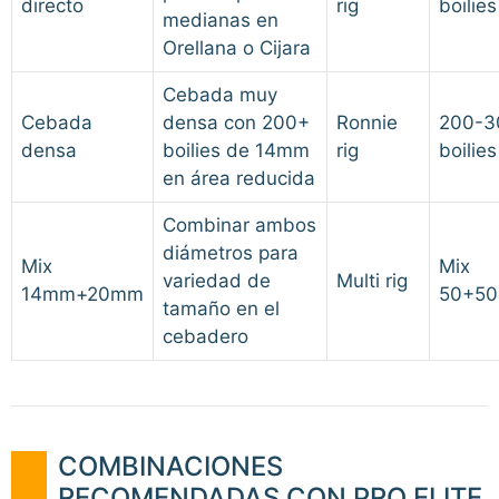
directo
rig
boilies
medianas en
Orellana o Cijara
Cebada muy
Cebada
densa con 200+
Ronnie
200-3
densa
boilies de 14mm
rig
boilies
en área reducida
Combinar ambos
diámetros para
Mix
Mix
variedad de
Multi rig
14mm+20mm
50+50
tamaño en el
cebadero
COMBINACIONES
RECOMENDADAS CON PRO ELITE