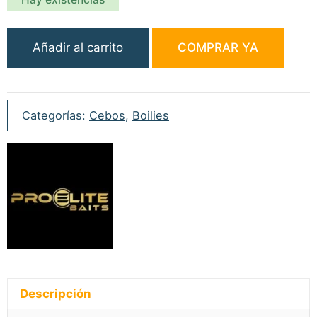
Pro
Añadir al carrito
COMPRAR YA
Elite
Baits
Classic
Boilies
Categorías:
Cebos
,
Boilies
Piña-
Scopex
14mm
800gr
cantidad
Descripción