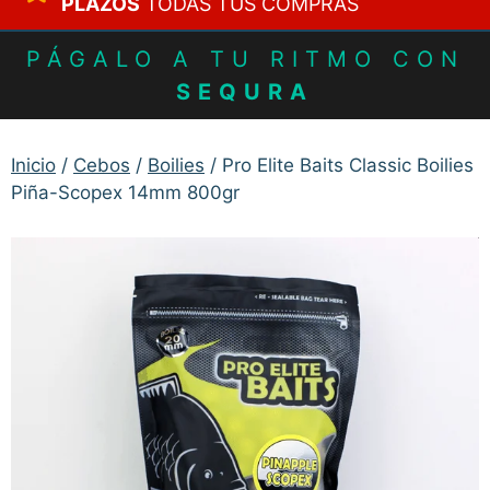
PLAZOS
TODAS TUS COMPRAS
PÁGALO A TU RITMO CON
SEQURA
Inicio
/
Cebos
/
Boilies
/ Pro Elite Baits Classic Boilies
Piña-Scopex 14mm 800gr