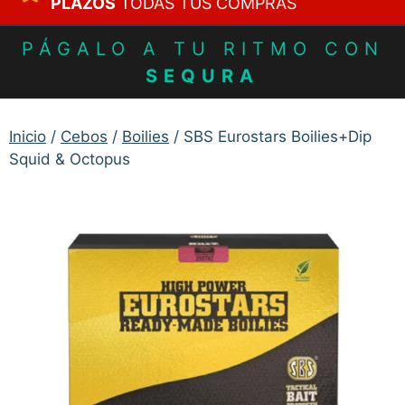
PLAZOS
TODAS TUS COMPRAS
PÁGALO A TU RITMO CON
SEQURA
Inicio
/
Cebos
/
Boilies
/ SBS Eurostars Boilies+Dip
Squid & Octopus