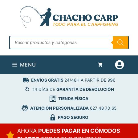
Saltar
al
contenido
Búsqueda
de
productos
MENÚ
ENVÍOS GRATIS
24/48H A PARTIR DE 99€
14 DÍAS DE
GARANTÍA DE DEVOLUCIÓN
TIENDA FÍSICA
ATENCIÓN PERSONALIZADA
627 48 70 65
PAGO SEGURO
AHORA
PUEDES PAGAR EN CÓMODOS