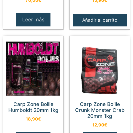
70,00
€
15,90
€
Leer más
Añadir al carrito
Carp Zone Boilie
Carp Zone Boilie
Humboldt 20mm 1kg
Crunk Monster Crab
20mm 1kg
18,90
€
12,90
€