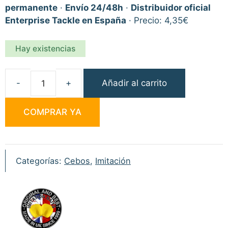
permanente
·
Envío 24/48h
·
Distribuidor oficial
Enterprise Tackle en España
· Precio: 4,35€
Hay existencias
Añadir al carrito
Enterprise
Tackle
COMPRAR YA
Imitación
Pop-
up
Boilie
Categorías:
Cebos
,
Imitación
Blanco
18mm
cantidad