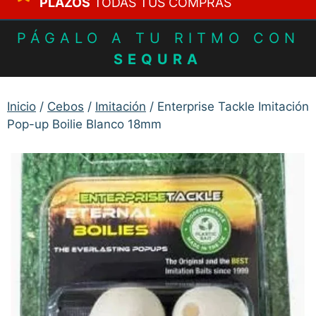
PLAZOS
TODAS TUS COMPRAS
PÁGALO A TU RITMO CON
SEQURA
Inicio
/
Cebos
/
Imitación
/ Enterprise Tackle Imitación
Pop-up Boilie Blanco 18mm