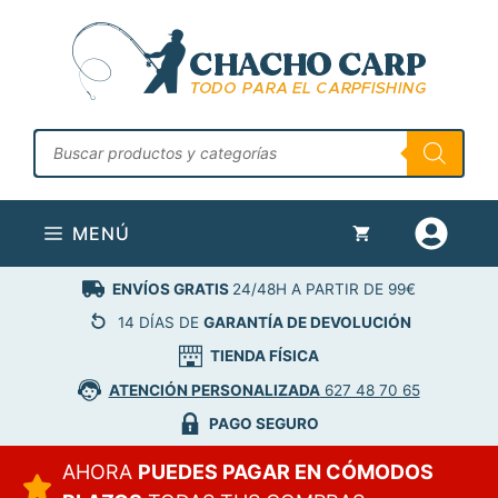
Saltar
al
contenido
Búsqueda
de
productos
MENÚ
ENVÍOS GRATIS
24/48H A PARTIR DE 99€
14 DÍAS DE
GARANTÍA DE DEVOLUCIÓN
TIENDA FÍSICA
ATENCIÓN PERSONALIZADA
627 48 70 65
PAGO SEGURO
AHORA
PUEDES PAGAR EN CÓMODOS