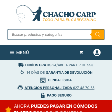
Saltar
al
contenido
Búsqueda
de
productos
MENÚ
ENVÍOS GRATIS
24/48H A PARTIR DE 99€
14 DÍAS DE
GARANTÍA DE DEVOLUCIÓN
TIENDA FÍSICA
ATENCIÓN PERSONALIZADA
627 48 70 65
PAGO SEGURO
AHORA
PUEDES PAGAR EN CÓMODOS