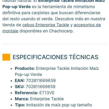
hábitat natural. El
Enterprise Tackle Imitación Maíz
Pop-up Verde
es la herramienta de mimetismo
definitiva para carpistas que buscan diferenciarse
del resto usando el verde. Descubre más en nuestra
tienda de
cebos Enterprise Tackle
y
accesorios de
montaje
disponibles en Chachocarp.
ESPECIFICACIONES TÉCNICAS
Producto:
Enterprise Tackle Imitación Maíz
Pop-up Verde
EAN:
702811669659
SKU:
702811669659
Referencia:
ET13VE
Marca:
Enterprise Tackle
Tipo:
Imitación de maíz pop-up tamaño