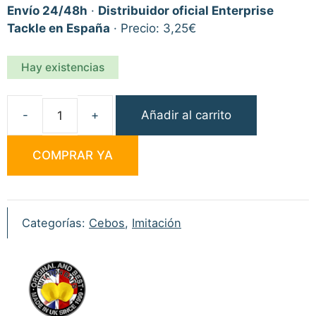
Envío 24/48h
·
Distribuidor oficial Enterprise
Tackle en España
· Precio: 3,25€
Hay existencias
Añadir al carrito
Enterprise
Tackle
COMPRAR YA
Imitación
Maíz
Pop-
up
Categorías:
Cebos
,
Imitación
Verde
cantidad