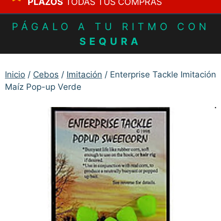
PLAZOS
TODAS TUS COMPRAS
PÁGALO A TU RITMO CON
SEQURA
Inicio
/
Cebos
/
Imitación
/ Enterprise Tackle Imitación
Maíz Pop-up Verde