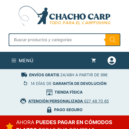
Saltar
al
contenido
Búsqueda
de
productos
MENÚ
ENVÍOS GRATIS
24/48H A PARTIR DE 99€
14 DÍAS DE
GARANTÍA DE DEVOLUCIÓN
TIENDA FÍSICA
ATENCIÓN PERSONALIZADA
627 48 70 65
PAGO SEGURO
AHORA
PUEDES PAGAR EN CÓMODOS