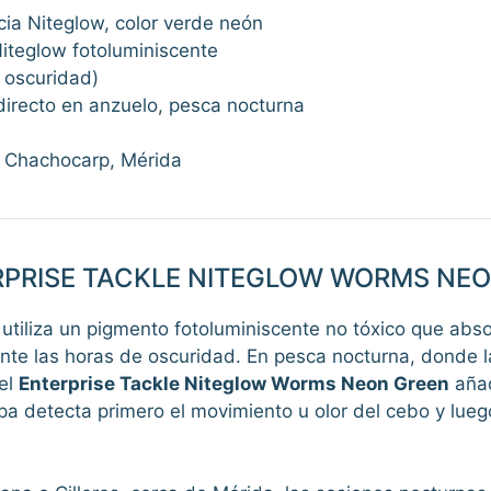
cia Niteglow, color verde neón
iteglow fotoluminiscente
 oscuridad)
directo en anzuelo, pesca nocturna
 Chachocarp, Mérida
ERPRISE TACKLE NITEGLOW WORMS NE
tiliza un pigmento fotoluminiscente no tóxico que absorbe
e las horas de oscuridad. En pesca nocturna, donde las
 el
Enterprise Tackle Niteglow Worms Neon Green
añad
rpa detecta primero el movimiento u olor del cebo y lueg