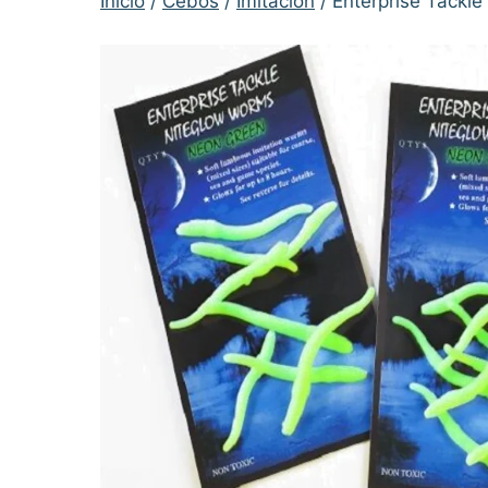
Inicio
/
Cebos
/
Imitación
/ Enterprise Tackl