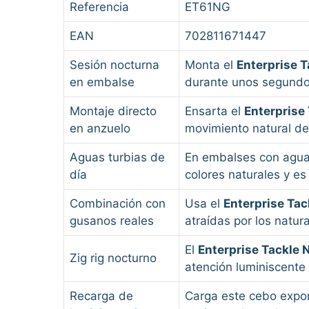
Referencia
ET61NG
EAN
702811671447
Sesión nocturna
Monta el
Enterprise 
en embalse
durante unos segundos;
Montaje directo
Ensarta el
Enterprise
en anzuelo
movimiento natural de
Aguas turbias de
En embalses con agua 
día
colores naturales y es
Combinación con
Usa el
Enterprise Ta
gusanos reales
atraídas por los natur
El
Enterprise Tackle
Zig rig nocturno
atención luminiscente
Recarga de
Carga este cebo expon