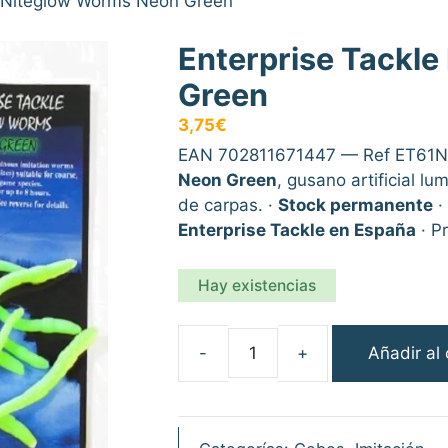
e Niteglow Worms Neon Green
Enterprise Tackl
Green
3,75
€
EAN 702811671447 — Ref ET61
Neon Green
, gusano artificial l
de carpas. ·
Stock permanente
·
Enterprise Tackle en España
· P
Hay existencias
Añadir al 
Enterprise
Tackle
Niteglow
Worms