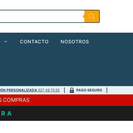
Niteglow
Worms
Neon
Green
cantidad
O
CONTACTO
NOSOTROS
IÓN PERSONALIZADA
627 48 70 65
PAGO SEGURO
S COMPRAS
URA