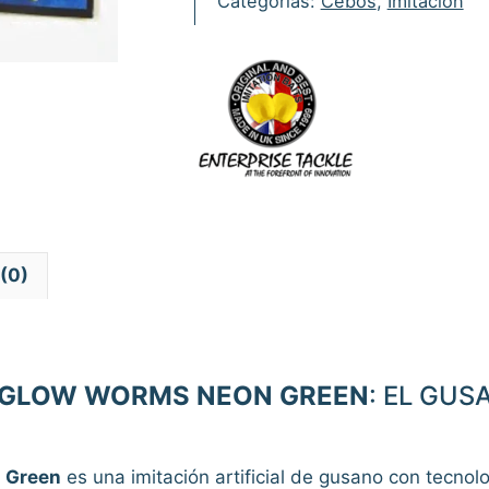
Categorías:
Cebos
,
Imitación
Neon
Green
cantidad
(0)
TEGLOW WORMS NEON GREEN
: EL GU
n Green
es una imitación artificial de gusano con tecnol