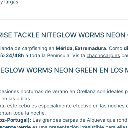
y largas
ISE TACKLE NITEGLOW WORMS NEON 
 tienda de carpfishing en
Mérida, Extremadura
. Como
d
ío 24/48h
a toda la Península. Visita
chachocarp.es
par
ITEGLOW WORMS NEON GREEN EN LOS 
esiones nocturnas de verano en Orellana son ideales 
n las orillas.
ra, este cebo es especialmente efectivo en las noches
entan toda la noche.
oz-Portugal):
Las grandes carpas de Alqueva que ronda
scente verde
es una presentación irresistible para ellas