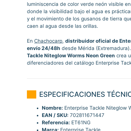
luminiscencia de color verde neón visible en
donde la visibilidad bajo el agua es práctic
y el movimiento de los gusanos de tierra que
caen al agua desde las orillas.
En
Chachocarp
,
distribuidor oficial de Ent
envío 24/48h
desde Mérida (Extremadura). L
Tackle Niteglow Worms Neon Green
crea u
diferenciadores del catálogo Enterprise Tac
ESPECIFICACIONES TÉCNI
Nombre:
Enterprise Tackle Niteglow
EAN / SKU:
702811671447
Referencia:
ET61NG
Marca:
Enterprise Tackle