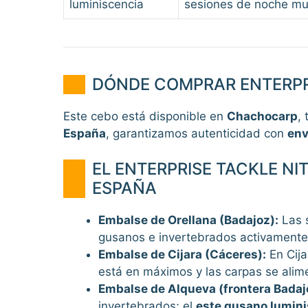
luminiscencia
sesiones de noche mu
DÓNDE COMPRAR ENTERPR
Este cebo está disponible en
Chachocarp
,
España
, garantizamos autenticidad con
env
EL ENTERPRISE TACKLE N
ESPAÑA
Embalse de Orellana (Badajoz):
Las s
gusanos e invertebrados activamente e
Embalse de Cijara (Cáceres):
En Cija
está en máximos y las carpas se alim
Embalse de Alqueva (frontera Badaj
invertebrados; el
este gusano lumini