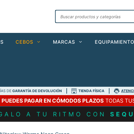
Búsqueda
de
productos
AS
CEBOS
MARCAS
EQUIPAMIENT
DÍAS DE
GARANTÍA DE DEVOLUCIÓN
TIENDA FÍSICA
ATENC
A
PUEDES PAGAR EN CÓMODOS PLAZOS
TODAS TU
GALO A TU RITMO CON
SEQ