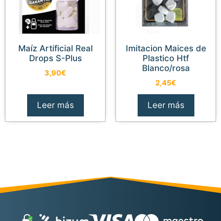
Maíz Artificial Real
Imitacion Maices de
Drops S-Plus
Plastico Htf
Blanco/rosa
3,90
€
2,45
€
Leer más
Leer más