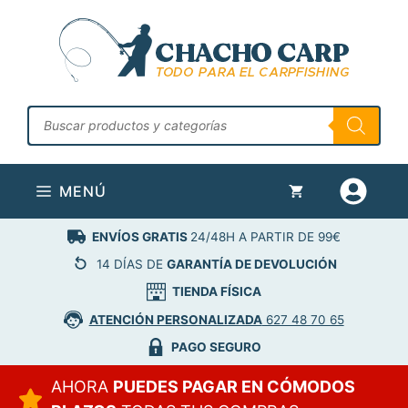
Saltar
al
contenido
Búsqueda
de
productos
MENÚ
ENVÍOS GRATIS
24/48H A PARTIR DE 99€
14 DÍAS DE
GARANTÍA DE DEVOLUCIÓN
TIENDA FÍSICA
ATENCIÓN PERSONALIZADA
627 48 70 65
PAGO SEGURO
AHORA
PUEDES PAGAR EN CÓMODOS