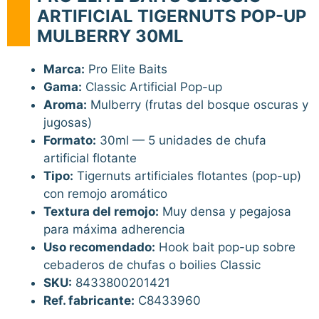
ARTIFICIAL TIGERNUTS POP-UP
MULBERRY 30ML
Marca:
Pro Elite Baits
Gama:
Classic Artificial Pop-up
Aroma:
Mulberry (frutas del bosque oscuras y
jugosas)
Formato:
30ml — 5 unidades de chufa
artificial flotante
Tipo:
Tigernuts artificiales flotantes (pop-up)
con remojo aromático
Textura del remojo:
Muy densa y pegajosa
para máxima adherencia
Uso recomendado:
Hook bait pop-up sobre
cebaderos de chufas o boilies Classic
SKU:
8433800201421
Ref. fabricante:
C8433960