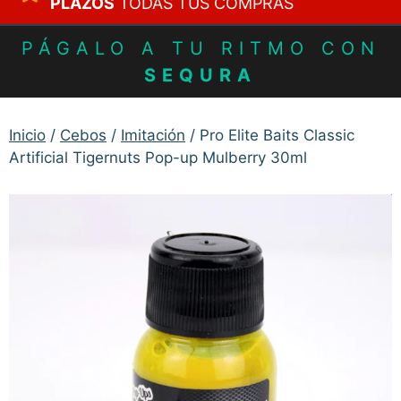
PLAZOS
TODAS TUS COMPRAS
PÁGALO A TU RITMO CON
SEQURA
Inicio
/
Cebos
/
Imitación
/ Pro Elite Baits Classic
Artificial Tigernuts Pop-up Mulberry 30ml