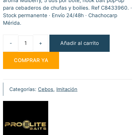
aroma Mulberry, 5 uds por bote, hook bait pop-up
para cebaderos de chufas y boilies. Ref C8433960. ·
Stock permanente · Envío 24/48h · Chachocarp
Mérida.
Añadir al carrito
Pro
Elite
COMPRAR YA
Baits
Classic
Artificial
Tigernuts
Categorías:
Cebos
,
Imitación
Pop-
up
Mulberry
30ml
cantidad