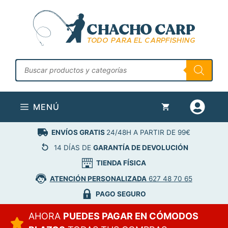
Saltar
al
contenido
Búsqueda
de
productos
MENÚ
ENVÍOS GRATIS
24/48H A PARTIR DE 99€
14 DÍAS DE
GARANTÍA DE DEVOLUCIÓN
TIENDA FÍSICA
ATENCIÓN PERSONALIZADA
627 48 70 65
PAGO SEGURO
AHORA
PUEDES PAGAR EN CÓMODOS