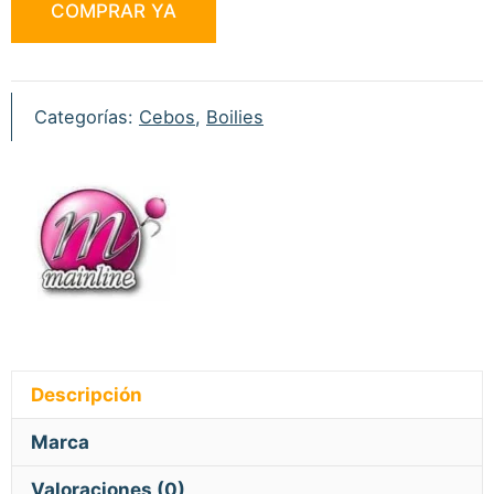
COMPRAR YA
Essential
Cell
20mm
1kg
Categorías:
Cebos
,
Boilies
cantidad
Descripción
Marca
Valoraciones (0)