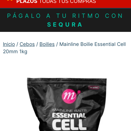
PLAZOS
TODAS TUS COMPRAS
PÁGALO A TU RITMO CON
SEQURA
Inicio
/
Cebos
/
Boilies
/ Mainline Boilie Essential Cell
20mm 1kg