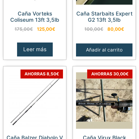
Caña Vorteks
Caña Starbaits Expert
Coliseum 13ft 3,5lb
G2 13ft 3,5lb
El
El
El
El
175,00
€
125,00
€
100,00
€
80,00
€
precio
precio
precio
precio
original
actual
original
actual
era:
es:
era:
es:
Leer más
Añadir al carrito
175,00€.
125,00€.
100,00€.
80,00
AHORRAS 8,50€
AHORRAS 30,00€
Caña Balzer Diabolo V
Caña Virux Black