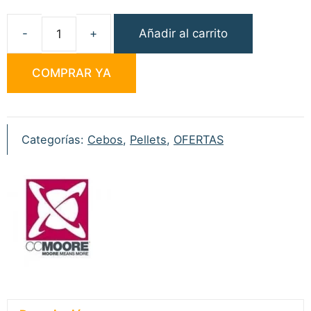
Añadir al carrito
CC
Moore
COMPRAR YA
Krill
Pellets
6mm
1kg
Categorías:
Cebos
,
Pellets
,
OFERTAS
cantidad