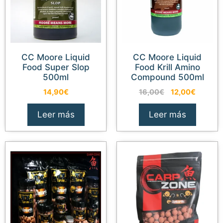
CC Moore Liquid
CC Moore Liquid
Food Super Slop
Food Krill Amino
500ml
Compound 500ml
El
El
14,90
€
16,00
€
12,00
€
precio
precio
original
actual
Leer más
Leer más
era:
es:
16,00€.
12,00€.