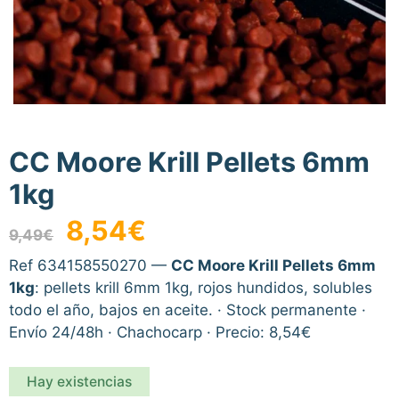
CC Moore Krill Pellets 6mm
1kg
El
El
8,54
€
9,49
€
precio
precio
original
actual
Ref 634158550270 —
CC Moore Krill Pellets 6mm
era:
es:
1kg
: pellets krill 6mm 1kg, rojos hundidos, solubles
9,49€.
8,54€.
todo el año, bajos en aceite. · Stock permanente ·
Envío 24/48h · Chachocarp · Precio: 8,54€
Hay existencias