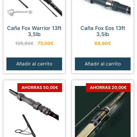
Caña Fox Warrior 13ft
Caña Fox Eos 13ft
3,5lb
3,5lb
El
El
105,90
€
75,00
€
69,90
€
precio
precio
original
actual
era:
es:
Añadir al carrito
Añadir al carrito
105,90€.
75,00€.
AHORRAS 50,00€
AHORRAS 20,00€