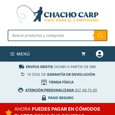
Saltar
al
contenido
Búsqueda
de
productos
MENÚ
ENVÍOS GRATIS
24/48H A PARTIR DE 99€
14 DÍAS DE
GARANTÍA DE DEVOLUCIÓN
TIENDA FÍSICA
ATENCIÓN PERSONALIZADA
627 48 70 65
PAGO SEGURO
AHORA
PUEDES PAGAR EN CÓMODOS