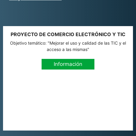
PROYECTO DE COMERCIO ELECTRÓNICO Y TIC
Objetivo temático: "Mejorar el uso y calidad de las TIC y el
acceso a las mismas"
Información
9,49
€
Añadir al carrito
El
El
8,54
€