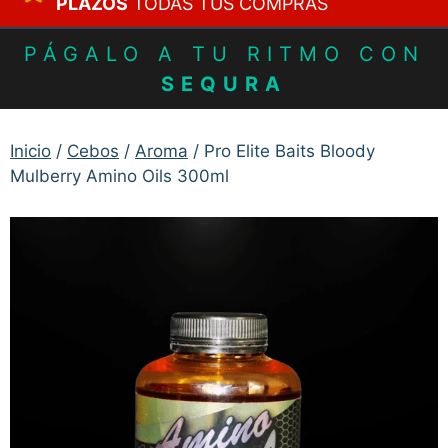
PLAZOS
TODAS TUS COMPRAS
PÁGALO A TU RITMO CON
SEQURA
Inicio
/
Cebos
/
Aroma
/ Pro Elite Baits Bloody
Mulberry Amino Oils 300ml