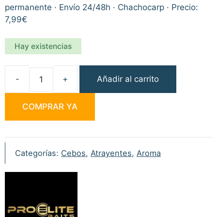
permanente · Envío 24/48h · Chachocarp · Precio:
7,99€
Hay existencias
Añadir al carrito
Pro
Elite
COMPRAR YA
Baits
Bloody
Mulberry
Amino
Categorías:
Cebos
,
Atrayentes
,
Aroma
Oils
300ml
cantidad