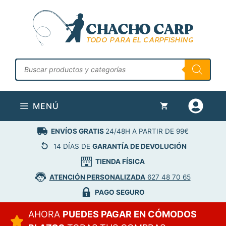
Saltar
al
contenido
Búsqueda
de
productos
MENÚ
ENVÍOS GRATIS
24/48H A PARTIR DE 99€
14 DÍAS DE
GARANTÍA DE DEVOLUCIÓN
TIENDA FÍSICA
ATENCIÓN PERSONALIZADA
627 48 70 65
PAGO SEGURO
AHORA
PUEDES PAGAR EN CÓMODOS