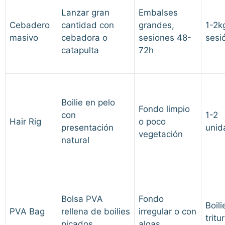
Lanzar gran
Embalses
Cebadero
cantidad con
grandes,
1-2k
masivo
cebadora o
sesiones 48-
sesi
catapulta
72h
Boilie en pelo
Fondo limpio
con
1-2
Hair Rig
o poco
presentación
unid
vegetación
natural
Bolsa PVA
Fondo
Boili
PVA Bag
rellena de boilies
irregular o con
tritu
picados
algas