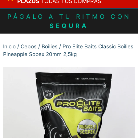
PLAZOS
TODAS TUS COMPRAS
PÁGALO A TU RITMO CON
SEQURA
Inicio
/
Cebos
/
Boilies
/ Pro Elite Baits Classic Boilies
Pineapple Sopex 20mm 2,5kg