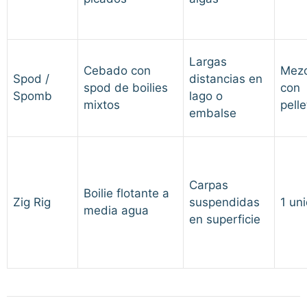
Largas
Cebado con
Mezc
Spod /
distancias en
spod de boilies
con
Spomb
lago o
mixtos
pelle
embalse
Carpas
Boilie flotante a
Zig Rig
suspendidas
1 un
media agua
en superficie