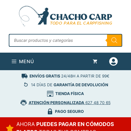
Saltar
al
contenido
Búsqueda
de
productos
MENÚ
ENVÍOS GRATIS
24/48H A PARTIR DE 99€
14 DÍAS DE
GARANTÍA DE DEVOLUCIÓN
TIENDA FÍSICA
ATENCIÓN PERSONALIZADA
627 48 70 65
PAGO SEGURO
AHORA
PUEDES PAGAR EN CÓMODOS