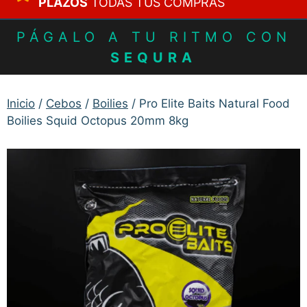
PLAZOS
TODAS TUS COMPRAS
PÁGALO A TU RITMO CON
SEQURA
Inicio
/
Cebos
/
Boilies
/ Pro Elite Baits Natural Food
Boilies Squid Octopus 20mm 8kg