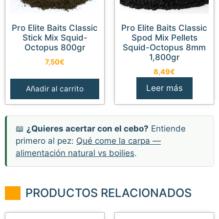
Pro Elite Baits Classic
Pro Elite Baits Classic
Stick Mix Squid-
Spod Mix Pellets
Octopus 800gr
Squid-Octopus 8mm
1,800gr
7,50
€
8,49
€
Leer más
Añadir al carrito
📖
¿Quieres acertar con el cebo?
Entiende
primero al pez:
Qué come la carpa —
alimentación natural vs boilies
.
PRODUCTOS RELACIONADOS