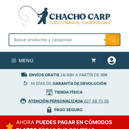
Saltar
al
contenido
Búsqueda
de
productos
MENÚ
ENVÍOS GRATIS
24/48H A PARTIR DE 99€
14 DÍAS DE
GARANTÍA DE DEVOLUCIÓN
TIENDA FÍSICA
ATENCIÓN PERSONALIZADA
627 48 70 65
PAGO SEGURO
AHORA
PUEDES PAGAR EN CÓMODOS