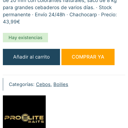
de 20 mm con colorantes naturales, saco de 8 kg
para grandes cebaderos de varios días. · Stock
permanente · Envío 24/48h · Chachocarp · Precio:
43,99€
Hay existencias
Pro
Añadir al carrito
COMPRAR YA
Elite
Baits
Natural
Food
Categorías:
Cebos
,
Boilies
Boilies
Squid
Octopus
20mm
8kg
cantidad