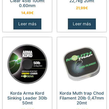
Clear 45lb 100mt
22,7kg 20mt
0.60mm
21,99
€
14,49
€
Leer más
Leer más
Korda Arma Kord
Korda Muth trap Chod
Sinking Leader 30lb
Filament 20lb 0,47mm
50mt
20mt