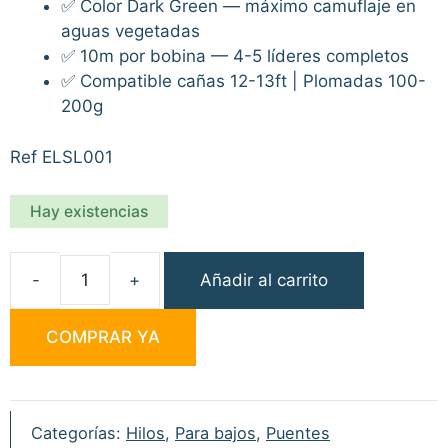
✅ Color Dark Green — máximo camuflaje en
aguas vegetadas
✅ 10m por bobina — 4-5 líderes completos
✅ Compatible cañas 12-13ft | Plomadas 100-
200g
Ref ELSL001
Hay existencias
Añadir al carrito
ESP
Shock
COMPRAR YA
Leader
Dark
Green
35lb
Categorías:
Hilos
,
Para bajos
,
Puentes
cantidad