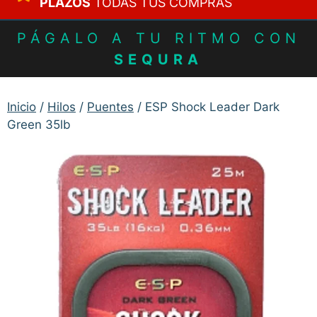
PLAZOS
TODAS TUS COMPRAS
PÁGALO A TU RITMO CON
SEQURA
Inicio
/
Hilos
/
Puentes
/ ESP Shock Leader Dark
Green 35lb