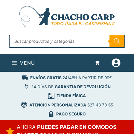
Saltar
al
contenido
Búsqueda
de
productos
MENÚ
ENVÍOS GRATIS
24/48H A PARTIR DE 99€
14 DÍAS DE
GARANTÍA DE DEVOLUCIÓN
TIENDA FÍSICA
ATENCIÓN PERSONALIZADA
627 48 70 65
PAGO SEGURO
AHORA
PUEDES PAGAR EN CÓMODOS