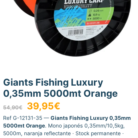
Giants Fishing Luxury
0,35mm 5000mt Orange
El
El
39,95
€
54,90
€
precio
precio
original
actual
Ref G-12131-35 —
Giants Fishing Luxury 0,35mm
era:
es:
5000mt Orange
. Mono japonés 0,35mm/10,5kg,
54,90€.
39,95€.
5000m, naranja reflectante · Stock permanente ·