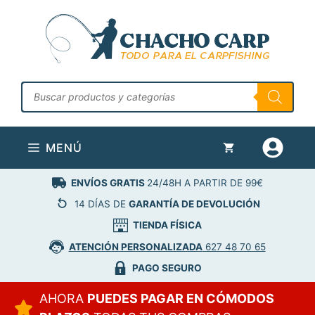
Saltar
al
contenido
Búsqueda
de
productos
MENÚ
ENVÍOS GRATIS
24/48H A PARTIR DE 99€
14 DÍAS DE
GARANTÍA DE DEVOLUCIÓN
TIENDA FÍSICA
ATENCIÓN PERSONALIZADA
627 48 70 65
PAGO SEGURO
AHORA
PUEDES PAGAR EN CÓMODOS