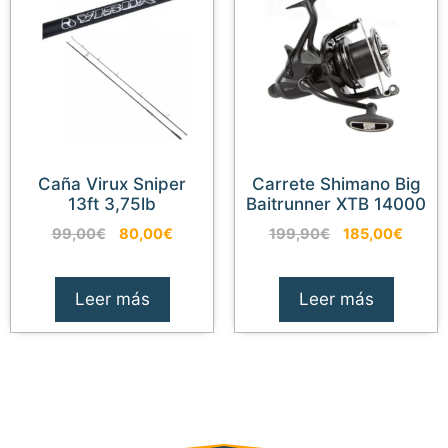
Caña Virux Sniper
Carrete Shimano Big
13ft 3,75lb
Baitrunner XTB 14000
El
El
El
El
99,00
€
80,00
€
199,90
€
185,00
€
precio
precio
precio
precio
original
actual
original
actual
era:
es:
era:
es:
Leer más
Leer más
99,00€.
80,00€.
199,90€.
185,0