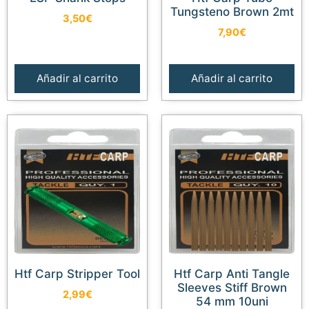
Tungsteno Brown 2mt
3,50
€
7,90
€
Añadir al carrito
Añadir al carrito
Htf Carp Stripper Tool
Htf Carp Anti Tangle
Sleeves Stiff Brown
2,99
€
54 mm 10uni