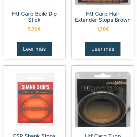
Htf Carp Boile Dip
Htf Carp Hair
Stick
Extender Stops Brown
5,70
€
1,70
€
Leer más
Leer más
ESP Shank Stops
Htf Carp Tubo