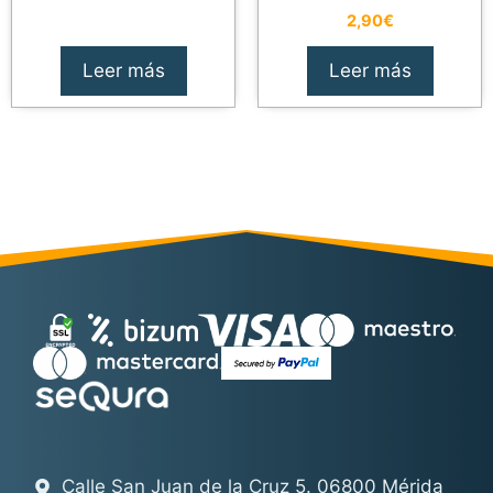
2,90
€
Leer más
Leer más
Calle San Juan de la Cruz 5. 06800 Mérida