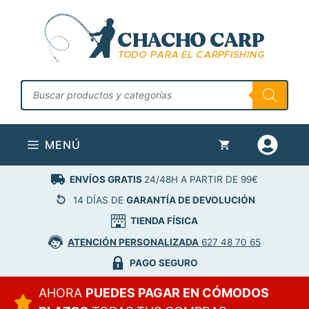
Saltar
al
contenido
Búsqueda
de
productos
MENÚ
ENVÍOS GRATIS
24/48H A PARTIR DE 99€
14 DÍAS DE
GARANTÍA DE DEVOLUCIÓN
TIENDA FÍSICA
ATENCIÓN PERSONALIZADA
627 48 70 65
PAGO SEGURO
AHORA
PUEDES PAGAR EN CÓMODOS