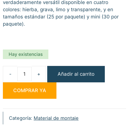
verdaderamente versátil disponible en cuatro
colores: hierba, grava, limo y transparente, y en
tamaños estándar (25 por paquete) y mini (30 por
paquete).
Hay existencias
Añadir al carrito
ACE
Anti
COMPRAR YA
Tangle
Sleeves
Silt
Mini
Categoría:
Material de montaje
30
uni