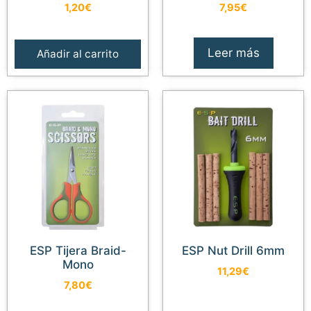
1,20
€
7,95
€
Leer más
Añadir al carrito
ESP Tijera Braid-
ESP Nut Drill 6mm
Mono
11,29
€
7,80
€