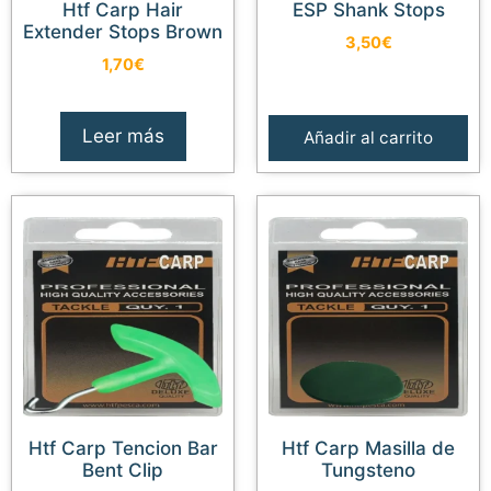
Htf Carp Hair
ESP Shank Stops
Extender Stops Brown
3,50
€
1,70
€
Leer más
Añadir al carrito
Htf Carp Tencion Bar
Htf Carp Masilla de
Bent Clip
Tungsteno