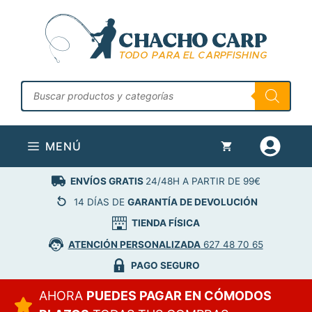
Saltar
al
contenido
Búsqueda
de
productos
MENÚ
ENVÍOS GRATIS
24/48H A PARTIR DE 99€
14 DÍAS DE
GARANTÍA DE DEVOLUCIÓN
TIENDA FÍSICA
ATENCIÓN PERSONALIZADA
627 48 70 65
PAGO SEGURO
AHORA
PUEDES PAGAR EN CÓMODOS