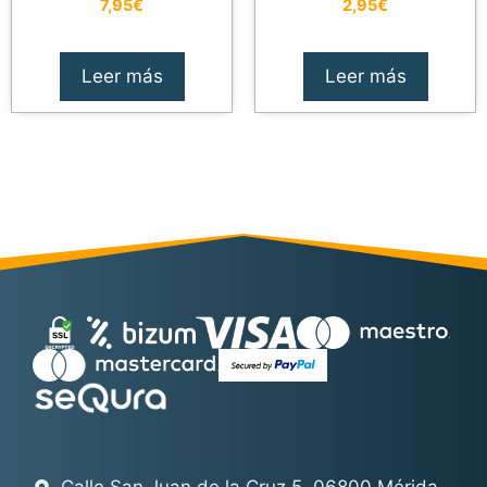
7,95
€
2,95
€
Leer más
Leer más
Calle San Juan de la Cruz 5. 06800 Mérida