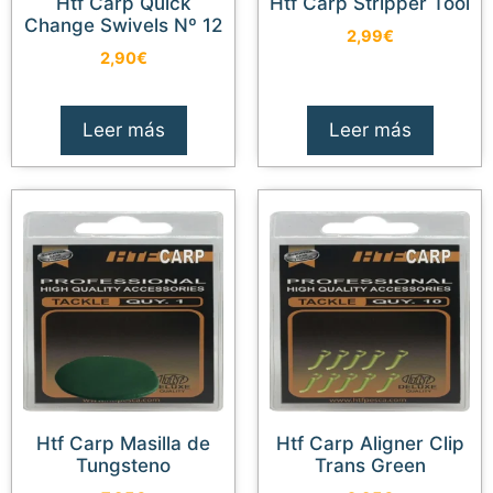
Htf Carp Quick
Htf Carp Stripper Tool
Change Swivels Nº 12
2,99
€
2,90
€
Leer más
Leer más
Htf Carp Masilla de
Htf Carp Aligner Clip
Tungsteno
Trans Green