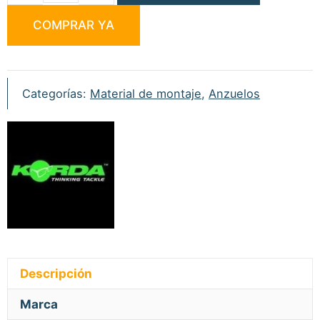
Kaptor
COMPRAR YA
Choddy
nº10
Gravel
Micro
Categorías:
Material de montaje
,
Anzuelos
Barbed
cantidad
Descripción
Marca