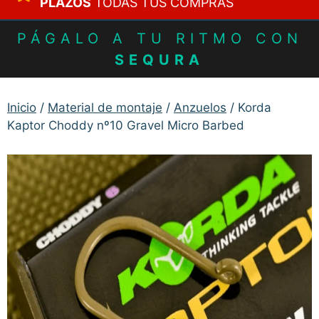
PLAZOS
TODAS TUS COMPRAS
PÁGALO A TU RITMO CON
SEQURA
Inicio
/
Material de montaje
/
Anzuelos
/ Korda
Kaptor Choddy nº10 Gravel Micro Barbed