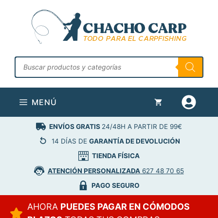
Saltar
al
contenido
Búsqueda
de
productos
MENÚ
ENVÍOS GRATIS
24/48H A PARTIR DE 99€
14 DÍAS DE
GARANTÍA DE DEVOLUCIÓN
TIENDA FÍSICA
ATENCIÓN PERSONALIZADA
627 48 70 65
PAGO SEGURO
AHORA
PUEDES PAGAR EN CÓMODOS