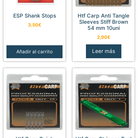
ESP Shank Stops
Htf Carp Anti Tangle
Sleeves Stiff Brown
3,50
€
54 mm 10uni
2,90
€
Leer más
Añadir al carrito