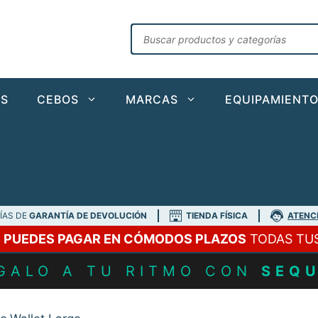
Búsqueda
de
productos
AS
CEBOS
MARCAS
EQUIPAMIENT
DÍAS DE
GARANTÍA DE DEVOLUCIÓN
TIENDA FÍSICA
ATENC
A
PUEDES PAGAR EN CÓMODOS PLAZOS
TODAS TU
GALO A TU RITMO CON
SEQ