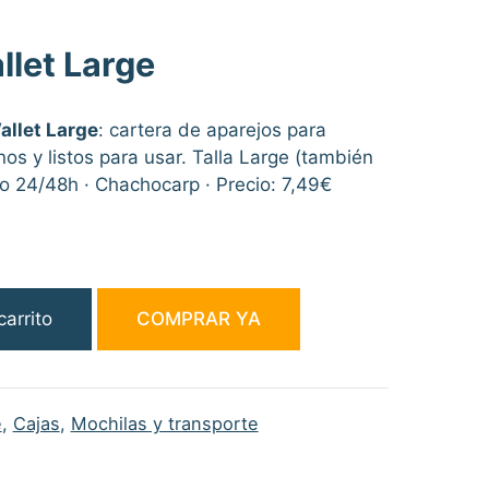
let Large
llet Large
: cartera de aparejos para
os y listos para usar. Talla Large (también
ío 24/48h · Chachocarp · Precio: 7,49€
carrito
COMPRAR YA
e
,
Cajas
,
Mochilas y transporte