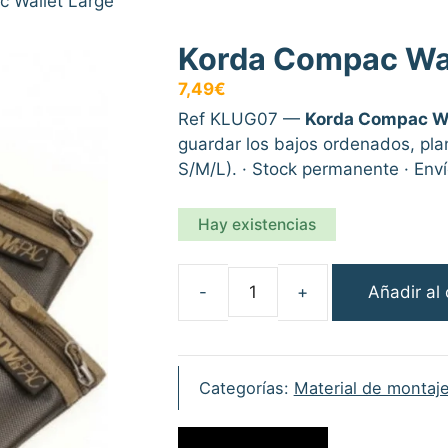
 Wallet Large
Korda Compac Wal
7,49
€
Ref KLUG07 —
Korda Compac Wa
guardar los bajos ordenados, plan
S/M/L). · Stock permanente · Env
Hay existencias
Añadir al 
Korda
Compac
Wallet
Large
Categorías:
Material de montaj
cantidad