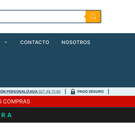
Wallet
Large
cantidad
O
CONTACTO
NOSOTROS
IÓN PERSONALIZADA
627 48 70 65
PAGO SEGURO
S COMPRAS
URA