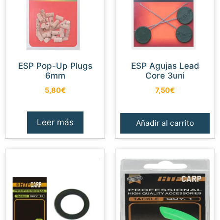
ESP Pop-Up Plugs
ESP Agujas Lead
6mm
Core 3uni
5,80
€
7,50
€
Leer más
Añadir al carrito