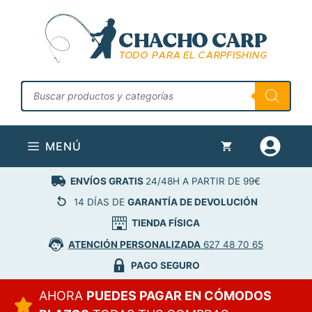
Saltar
al
contenido
Búsqueda
de
productos
MENÚ
ENVÍOS GRATIS
24/48H A PARTIR DE 99€
14 DÍAS DE
GARANTÍA DE DEVOLUCIÓN
TIENDA FÍSICA
ATENCIÓN PERSONALIZADA
627 48 70 65
PAGO SEGURO
AHORA
PUEDES PAGAR EN CÓMODOS