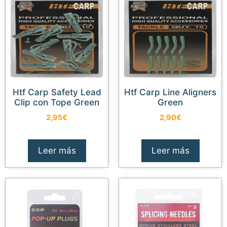
Htf Carp Safety Lead
Htf Carp Line Aligners
Clip con Tope Green
Green
2,95
€
2,90
€
Leer más
Leer más