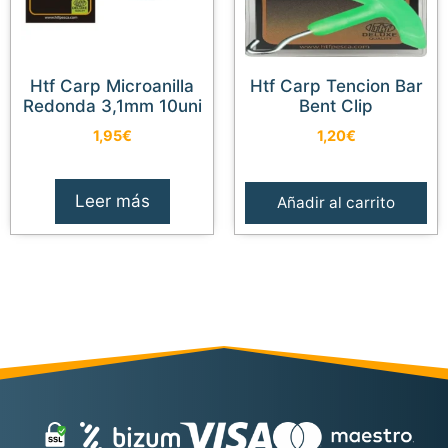
Htf Carp Microanilla
Htf Carp Tencion Bar
Redonda 3,1mm 10uni
Bent Clip
1,95
€
1,20
€
Leer más
Añadir al carrito