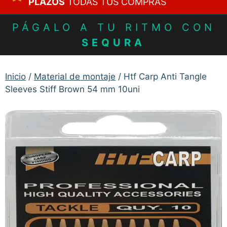
PLAZOS
TODAS TUS COMPRAS
PÁGALO A TU RITMO CON
SEQURA
Inicio
/
Material de montaje
/ Htf Carp Anti Tangle
Sleeves Stiff Brown 54 mm 10uni