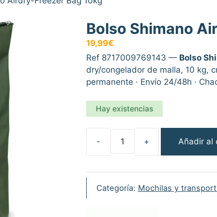
o Airdry-Freezer Bag 10kg
Bolso Shimano Ai
19,99
€
Ref 8717009769143 —
Bolso Sh
dry/congelador de malla, 10 kg, c
permanente · Envío 24/48h · Chac
Hay existencias
Añadir al 
Bolso
Shimano
Airdry-
Freezer
Categoría:
Mochilas y transpor
Bag
10kg