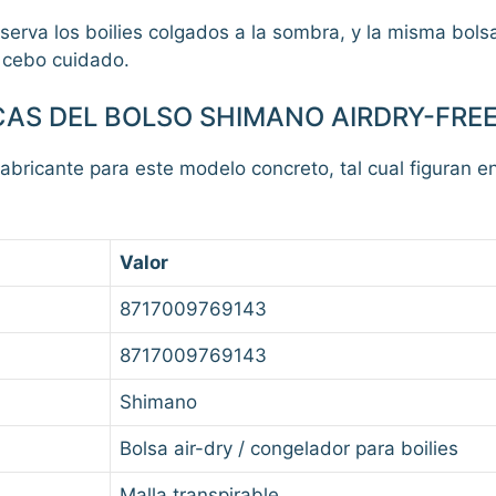
nserva los boilies colgados a la sombra, y la misma bol
l cebo cuidado.
CAS DEL BOLSO SHIMANO AIRDRY-FRE
fabricante para este modelo concreto, tal cual figuran en
Valor
8717009769143
8717009769143
Shimano
Bolsa air-dry / congelador para boilies
Malla transpirable