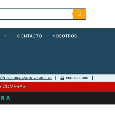
Airdry-
Freezer
Bag
10kg
cantidad
O
CONTACTO
NOSOTROS
IÓN PERSONALIZADA
627 48 70 65
PAGO SEGURO
S COMPRAS
URA