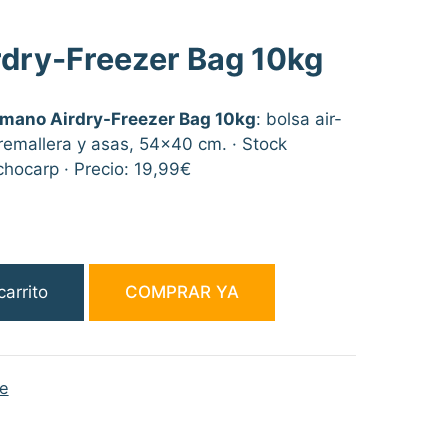
rdry-Freezer Bag 10kg
imano Airdry-Freezer Bag 10kg
: bolsa air-
remallera y asas, 54×40 cm. · Stock
hocarp · Precio: 19,99€
carrito
COMPRAR YA
te