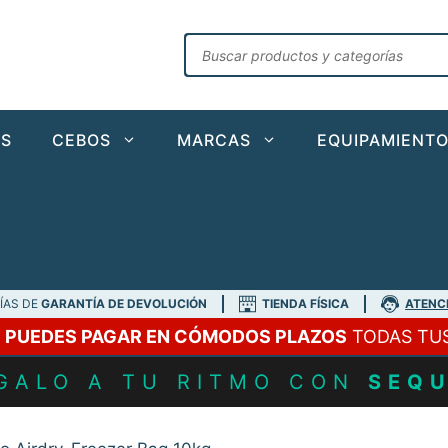
Búsqueda
de
productos
AS
CEBOS
MARCAS
EQUIPAMIENT
DÍAS DE
GARANTÍA DE DEVOLUCIÓN
TIENDA FÍSICA
ATENC
A
PUEDES PAGAR EN CÓMODOS PLAZOS
TODAS TU
GALO A TU RITMO CON
SEQ