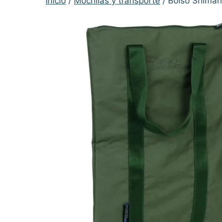
Inicio
/
Mochilas y transporte
/ Bolso Shiman