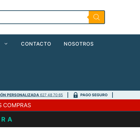
Bolso
PVA
Lead
Multi
Bag
cantidad
O
CONTACTO
NOSOTROS
IÓN PERSONALIZADA
627 48 70 65
PAGO SEGURO
S COMPRAS
URA