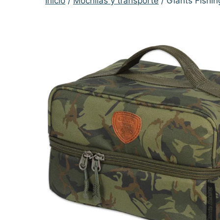
Inicio
/
Mochilas y transporte
/ Giants Fishi