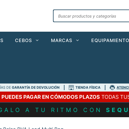
Búsqueda
de
productos
AS
CEBOS
MARCAS
EQUIPAMIENT
DÍAS DE
GARANTÍA DE DEVOLUCIÓN
TIENDA FÍSICA
ATENC
A
PUEDES PAGAR EN CÓMODOS PLAZOS
TODAS TU
GALO A TU RITMO CON
SEQ