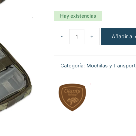
Hay existencias
Añadir al 
Giants
Fishing
Bolso
PVA
Categoría:
Mochilas y transpor
Lead
Multi
Bag
cantidad