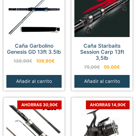
Caña Garbolino
Caña Starbaits
Genesis GD 13ft 3.5lb
Session Carp 13ft
3,5lb
El
El
139,90
€
109,90
€
El
El
precio
precio
75,00
€
50,00
€
precio
precio
original
actual
original
actual
era:
es:
Añadir al carrito
Añadir al carrito
era:
es:
139,90€.
109,90€.
75,00€.
50,00€
AHORRAS 30,90€
AHORRAS 14,90€