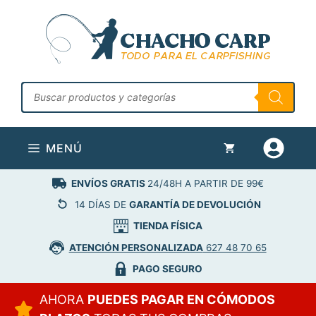
Saltar
al
contenido
Búsqueda
de
productos
MENÚ
ENVÍOS GRATIS
24/48H A PARTIR DE 99€
14 DÍAS DE
GARANTÍA DE DEVOLUCIÓN
TIENDA FÍSICA
ATENCIÓN PERSONALIZADA
627 48 70 65
PAGO SEGURO
AHORA
PUEDES PAGAR EN CÓMODOS