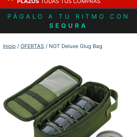
PLAZOS
TODAS TUS COMPRAS
PÁGALO A TU RITMO CON
SEQURA
Inicio
/
OFERTAS
/ NGT Deluxe Glug Bag