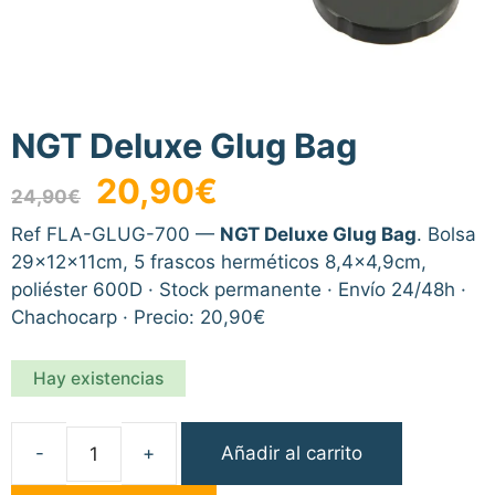
NGT Deluxe Glug Bag
El
El
20,90
€
24,90
€
precio
precio
original
actual
Ref FLA-GLUG-700 —
NGT Deluxe Glug Bag
. Bolsa
era:
es:
29×12×11cm, 5 frascos herméticos 8,4×4,9cm,
24,90€.
20,90€.
poliéster 600D · Stock permanente · Envío 24/48h ·
Chachocarp · Precio: 20,90€
Hay existencias
Añadir al carrito
NGT
Deluxe