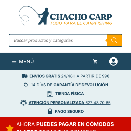
Saltar
al
contenido
Búsqueda
de
productos
MENÚ
ENVÍOS GRATIS
24/48H A PARTIR DE 99€
14 DÍAS DE
GARANTÍA DE DEVOLUCIÓN
TIENDA FÍSICA
ATENCIÓN PERSONALIZADA
627 48 70 65
PAGO SEGURO
AHORA
PUEDES PAGAR EN CÓMODOS