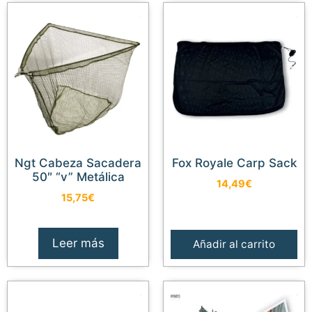
Ngt Cabeza Sacadera
Fox Royale Carp Sack
50″ “v” Metálica
14,49
€
15,75
€
Leer más
Añadir al carrito