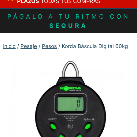
PLAZOS
TODAS TUS COMPRAS
PÁGALO A TU RITMO CON
SEQURA
Inicio
/
Pesaje
/
Pesos
/ Korda Báscula Digital 60kg