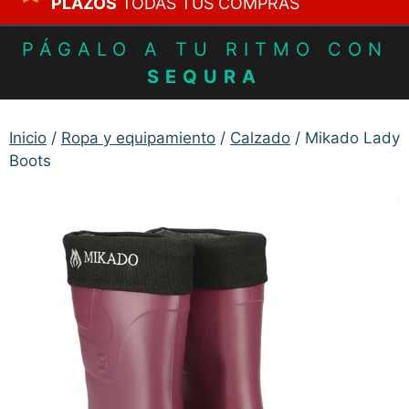
PLAZOS
TODAS TUS COMPRAS
PÁGALO A TU RITMO CON
SEQURA
Inicio
/
Ropa y equipamiento
/
Calzado
/ Mikado Lady
Boots