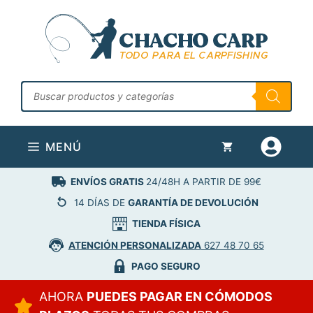
Saltar
al
contenido
Búsqueda
de
productos
MENÚ
ENVÍOS GRATIS
24/48H A PARTIR DE 99€
14 DÍAS DE
GARANTÍA DE DEVOLUCIÓN
TIENDA FÍSICA
ATENCIÓN PERSONALIZADA
627 48 70 65
PAGO SEGURO
AHORA
PUEDES PAGAR EN CÓMODOS