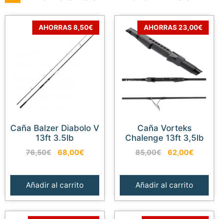
AHORRAS 8,50€
AHORRAS 23,00€
Caña Balzer Diabolo V
Caña Vorteks
13ft 3.5lb
Chalenge 13ft 3,5lb
El
El
El
El
76,50
€
68,00
€
85,00
€
62,00
€
precio
precio
precio
precio
original
actual
original
actual
era:
es:
era:
es:
Añadir al carrito
Añadir al carrito
76,50€.
68,00€.
85,00€.
62,00€