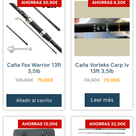
AHORRAS 30,90€
AHORRAS 8,50€
Caña Fox Warrior 13ft
Caña Vorteks Carp Iv
3,5lb
13ft 3,5lb
El
El
El
El
105,90
€
75,00
€
78,50
€
70,00
€
precio
precio
precio
precio
original
actual
original
actual
era:
es:
era:
es:
Leer más
Añadir al carrito
105,90€.
75,00€.
78,50€.
70,00€
AHORRAS 10,00€
AHORRAS 32,00€