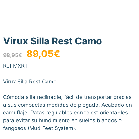
Virux Silla Rest Camo
El
El
89,05
€
98,95
€
precio
precio
original
actual
Ref MXRT
era:
es:
98,95€.
89,05€.
Virux Silla Rest Camo
Cómoda silla reclinable, fácil de transportar gracias
a sus compactas medidas de plegado. Acabado en
camuflaje. Patas regulables con “pies” orientables
para evitar su hundimiento en suelos blandos o
fangosos (Mud Feet System).