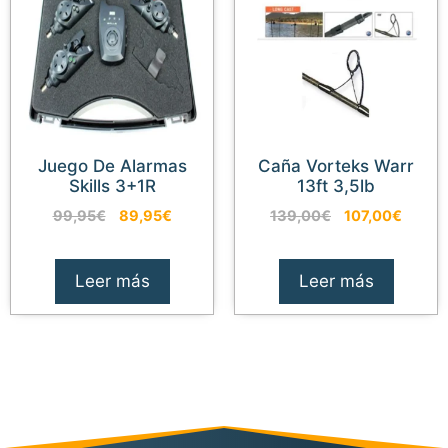
Juego De Alarmas
Caña Vorteks Warr
Skills 3+1R
13ft 3,5lb
El
El
El
El
99,95
€
89,95
€
139,00
€
107,00
€
precio
precio
precio
precio
original
actual
original
actual
era:
es:
era:
es:
Leer más
Leer más
99,95€.
89,95€.
139,00€.
107,00