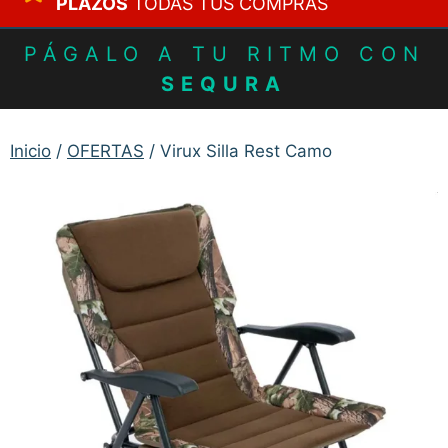
PLAZOS
TODAS TUS COMPRAS
PÁGALO A TU RITMO CON
SEQURA
Inicio
/
OFERTAS
/ Virux Silla Rest Camo