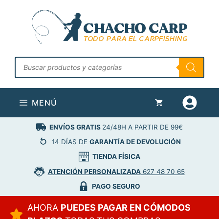
Saltar
al
contenido
Búsqueda
de
productos
MENÚ
ENVÍOS GRATIS
24/48H A PARTIR DE 99€
14 DÍAS DE
GARANTÍA DE DEVOLUCIÓN
TIENDA FÍSICA
ATENCIÓN PERSONALIZADA
627 48 70 65
PAGO SEGURO
AHORA
PUEDES PAGAR EN CÓMODOS