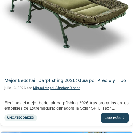
Mejor Bedchair Carpfishing 2026: Guía por Precio y Tipo
julio 13, 2026
por
Miguel Ángel Sánchez Blanco
Elegimos el mejor bedchair carpfishing 2026 tras probarlos en los
embalses de Extremadura: ganadora la Solar SP C-Tech
Memory Foam MKII Wide, premium la Nash MF60. Comparativa
Categorías
UNCATEGORIZED
real por precio con stock y envío 24/48h.