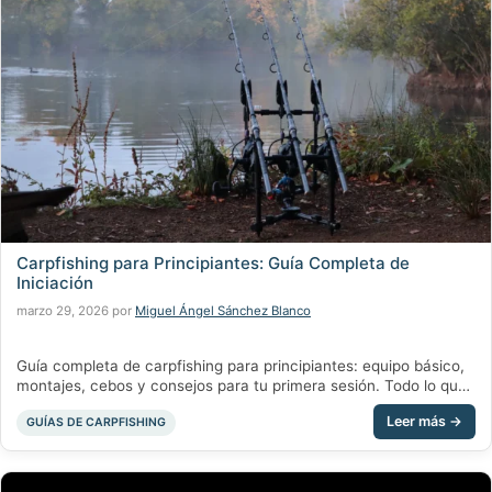
Carpfishing para Principiantes: Guía Completa de
Iniciación
marzo 29, 2026
por
Miguel Ángel Sánchez Blanco
Guía completa de carpfishing para principiantes: equipo básico,
montajes, cebos y consejos para tu primera sesión. Todo lo que
necesitas saber para empezar.
Categorías
GUÍAS DE CARPFISHING