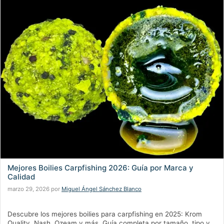
Mejores Boilies Carpfishing 2026: Guía por Marca y
Calidad
marzo 29, 2026
por
Miguel Ángel Sánchez Blanco
Descubre los mejores boilies para carpfishing en 2025: Krom
Quality, Nash, Ozeam y más. Guía completa por tamaño, tipo y