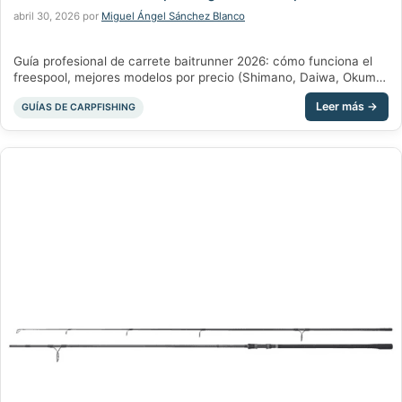
abril 30, 2026
por
Miguel Ángel Sánchez Blanco
Guía profesional de carrete baitrunner 2026: cómo funciona el
freespool, mejores modelos por precio (Shimano, Daiwa, Okuma)
y cómo regularlo. Por Chachocarp.
Categorías
GUÍAS DE CARPFISHING