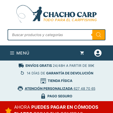
Saltar
al
contenido
Búsqueda
de
productos
MENÚ
ENVÍOS GRATIS
24/48H A PARTIR DE 99€
14 DÍAS DE
GARANTÍA DE DEVOLUCIÓN
TIENDA FÍSICA
ATENCIÓN PERSONALIZADA
627 48 70 65
PAGO SEGURO
AHORA
PUEDES PAGAR EN CÓMODOS