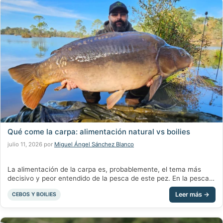
Qué come la carpa: alimentación natural vs boilies
julio 11, 2026
por
Miguel Ángel Sánchez Blanco
La alimentación de la carpa es, probablemente, el tema más
decisivo y peor entendido de la pesca de este pez. En la pesca
de la carpa se habla mucho de cañas, plomos, montajes y
Categorías
CEBOS Y BOILIES
presentaciones, pero se habla poco — y casi siempre mal — de
lo único que de verdad decide si un pez …