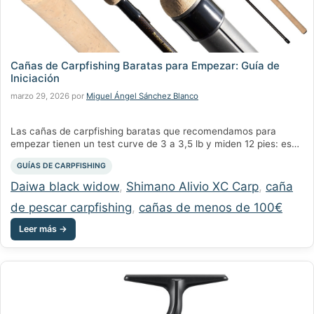
Cañas de Carpfishing Baratas para Empezar: Guía de
Iniciación
marzo 29, 2026
por
Miguel Ángel Sánchez Blanco
Las cañas de carpfishing baratas que recomendamos para
empezar tienen un test curve de 3 a 3,5 lb y miden 12 pies: ese
rango cubre al 90% de los pescadores. Según Korda, ese rango
Categorías
GUÍAS DE CARPFISHING
es “la mejor elección polivalente para el carpfishing moderno”.
En Chachocarp trabajamos con más de 175 cañas, desde 40€
Etiquetas
Daiwa black widow
,
Shimano Alivio XC Carp
,
caña
hasta 449€. …
de pescar carpfishing
,
cañas de menos de 100€