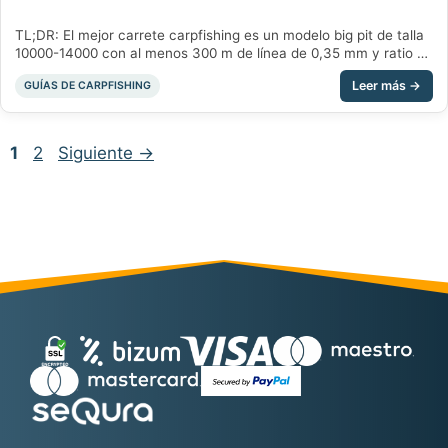
TL;DR: El mejor carrete carpfishing es un modelo big pit de talla
10000-14000 con al menos 300 m de línea de 0,35 mm y ratio de
4,6:1 a 5,5:1. Para empezar, el Sonik Xtractor 5000 (48,90€)
Categorías
GUÍAS DE CARPFISHING
cumple; en gama alta, el Shimano Ultegra 14000 XSE (169€).
¿Qué debe tener un buen carrete carpfishing? Un buen …
Página
Página
1
2
Siguiente
→