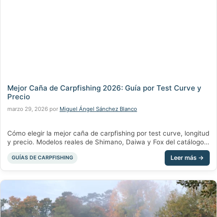
Mejor Caña de Carpfishing 2026: Guía por Test Curve y
Precio
marzo 29, 2026
por
Miguel Ángel Sánchez Blanco
Cómo elegir la mejor caña de carpfishing por test curve, longitud
y precio. Modelos reales de Shimano, Daiwa y Fox del catálogo
de Chachocarp.
Categorías
GUÍAS DE CARPFISHING