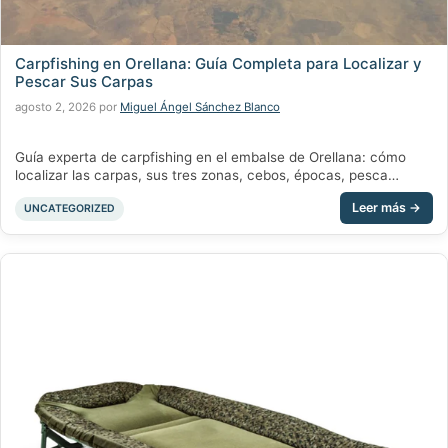
Carpfishing en Orellana: Guía Completa para Localizar y
Pescar Sus Carpas
agosto 2, 2026
por
Miguel Ángel Sánchez Blanco
Guía experta de carpfishing en el embalse de Orellana: cómo
localizar las carpas, sus tres zonas, cebos, épocas, pesca
nocturna y normativa. Por Chachocarp.
Categorías
UNCATEGORIZED