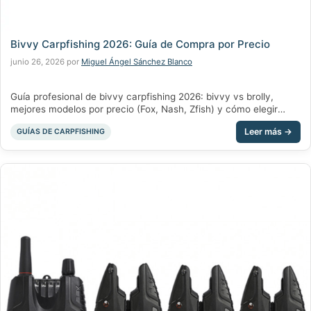
Bivvy Carpfishing 2026: Guía de Compra por Precio
junio 26, 2026
por
Miguel Ángel Sánchez Blanco
Guía profesional de bivvy carpfishing 2026: bivvy vs brolly,
mejores modelos por precio (Fox, Nash, Zfish) y cómo elegir
calidad. Por Chachocarp.
Categorías
GUÍAS DE CARPFISHING