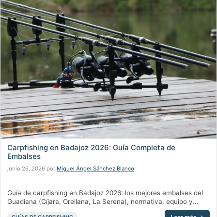
Carpfishing en Badajoz 2026: Guía Completa de
Embalses
junio 26, 2026
por
Miguel Ángel Sánchez Blanco
Guía de carpfishing en Badajoz 2026: los mejores embalses del
Guadiana (Cíjara, Orellana, La Serena), normativa, equipo y
consejos. Por Chachocarp, tienda en Mérida.
Categorías