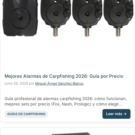
Mejores Alarmas de Carpfishing 2026: Guía por Precio
junio 26, 2026
por
Miguel Ángel Sánchez Blanco
Guía profesional de alarmas carpfishing 2026: cómo funcionan,
mejores sets por precio (Fox, Nash, Prologic) y cómo elegir
sensibilidad. Por Chachocarp.
Categorías
GUÍAS DE CARPFISHING