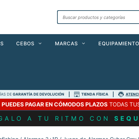
Búsqueda
de
productos
AS
CEBOS
MARCAS
EQUIPAMIENT
DÍAS DE
GARANTÍA DE DEVOLUCIÓN
TIENDA FÍSICA
ATENC
A
PUEDES PAGAR EN CÓMODOS PLAZOS
TODAS TU
GALO A TU RITMO CON
SEQ