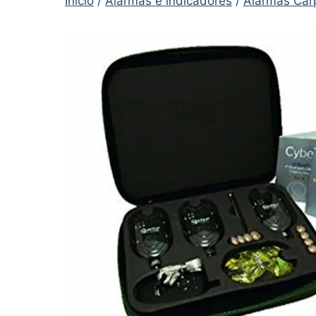
Inicio
/
Alarmas e indicadores
/
Alarmas Carp