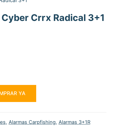
Radical 3+1
Cyber Crrx Radical 3+1
€.
MPRAR YA
res
,
Alarmas Carpfishing
,
Alarmas 3+1R