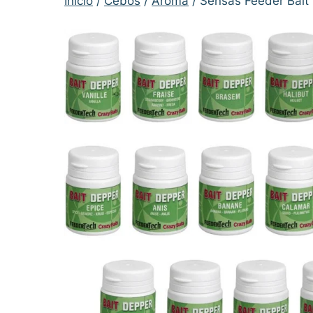
Inicio
/
Cebos
/
Aroma
/ Sensas Feeder Bait