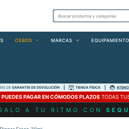
Búsqueda
de
productos
AS
CEBOS
MARCAS
EQUIPAMIENT
DÍAS DE
GARANTÍA DE DEVOLUCIÓN
TIENDA FÍSICA
ATENC
A
PUEDES PAGAR EN CÓMODOS PLAZOS
TODAS TU
GALO A TU RITMO CON
SEQ