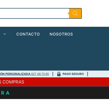
O
CONTACTO
NOSOTROS
IÓN PERSONALIZADA
627 48 70 65
PAGO SEGURO
S COMPRAS
URA