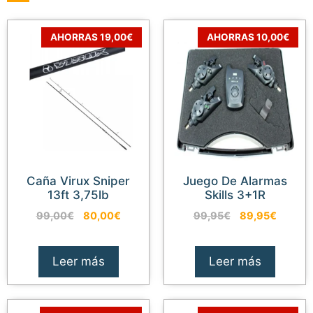
AHORRAS 19,00€
AHORRAS 10,00€
Caña Virux Sniper
Juego De Alarmas
13ft 3,75lb
Skills 3+1R
El
El
El
El
99,00
€
80,00
€
99,95
€
89,95
€
precio
precio
precio
precio
original
actual
original
actual
era:
es:
era:
es:
Leer más
Leer más
99,00€.
80,00€.
99,95€.
89,95€