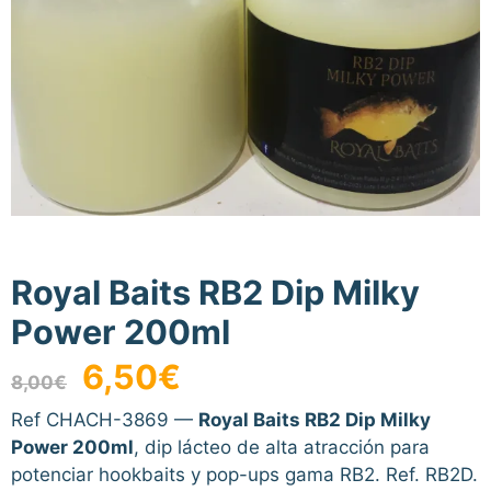
Royal Baits RB2 Dip Milky
Power 200ml
El
El
6,50
€
8,00
€
precio
precio
original
actual
Ref CHACH-3869 —
Royal Baits RB2 Dip Milky
era:
es:
Power 200ml
, dip lácteo de alta atracción para
8,00€.
6,50€.
potenciar hookbaits y pop-ups gama RB2. Ref. RB2D.