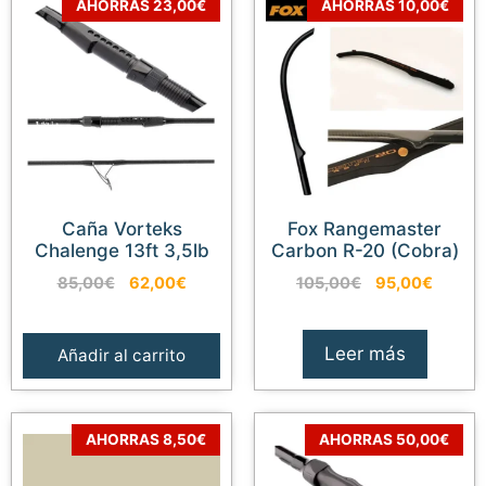
AHORRAS 23,00€
AHORRAS 10,00€
Caña Vorteks
Fox Rangemaster
Chalenge 13ft 3,5lb
Carbon R-20 (Cobra)
El
El
El
El
85,00
€
62,00
€
105,00
€
95,00
€
precio
precio
precio
precio
original
actual
original
actual
era:
es:
era:
es:
Leer más
Añadir al carrito
85,00€.
62,00€.
105,00€.
95,00€
AHORRAS 8,50€
AHORRAS 50,00€