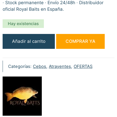
· Stock permanente · Envío 24/48h · Distribuidor
oficial Royal Baits en España.
Hay existencias
Royal
Añadir al carrito
COMPRAR YA
Baits
RB2
Dip
Milky
Categorías:
Cebos
,
Atrayentes
,
OFERTAS
Power
200ml
cantidad