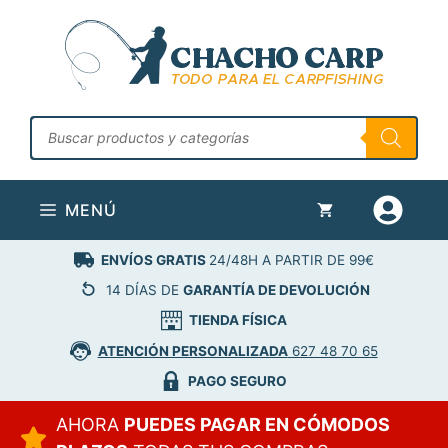
Saltar
al
contenido
Búsqueda
de
productos
MENÚ
ENVÍOS GRATIS
24/48H A PARTIR DE 99€
14 DÍAS DE
GARANTÍA DE DEVOLUCIÓN
TIENDA FÍSICA
ATENCIÓN PERSONALIZADA
627 48 70 65
PAGO SEGURO
AHORA
PUEDES PAGAR EN CÓMODOS