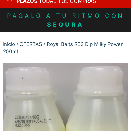
PLAZOS
TODAS TUS COMPRAS
PÁGALO A TU RITMO CON
SEQURA
Inicio
/
OFERTAS
/ Royal Baits RB2 Dip Milky Power
200ml