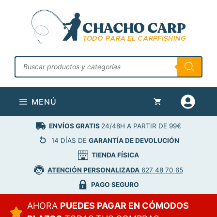
Saltar
al
contenido
Búsqueda
de
productos
MENÚ
ENVÍOS GRATIS
24/48H A PARTIR DE 99€
14 DÍAS DE
GARANTÍA DE DEVOLUCIÓN
TIENDA FÍSICA
ATENCIÓN PERSONALIZADA
627 48 70 65
PAGO SEGURO
AHORA
PUEDES PAGAR EN CÓMODOS