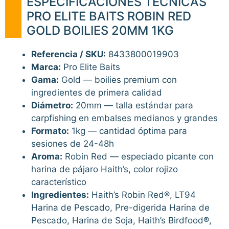
ESPECIFICACIONES TÉCNICAS
PRO ELITE BAITS ROBIN RED
GOLD BOILIES 20MM 1KG
Referencia / SKU:
8433800019903
Marca:
Pro Elite Baits
Gama:
Gold — boilies premium con
ingredientes de primera calidad
Diámetro:
20mm — talla estándar para
carpfishing en embalses medianos y grandes
Formato:
1kg — cantidad óptima para
sesiones de 24-48h
Aroma:
Robin Red — especiado picante con
harina de pájaro Haith’s, color rojizo
característico
Ingredientes:
Haith’s Robin Red®, LT94
Harina de Pescado, Pre-digerida Harina de
Pescado, Harina de Soja, Haith’s Birdfood®,