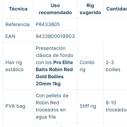
Uso
Rig
Técnica
Cantida
recomendado
sugerido
Referencia
P8433805
EAN
8433800019903
Presentación
clásica de fondo
Hair rig
con los
Pro Elite
Combi
2-3
estático
Baits Robin Red
rig
boilies
Gold Boilies
20mm 1kg
Con pellets de
Robin Red
8-10
PVA bag
Stiff rig
troceados en
troceado
agua fría