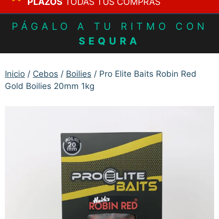
PLAZOS
TODAS TUS COMPRAS
PÁGALO A TU RITMO CON
SEQURA
Inicio
/
Cebos
/
Boilies
/ Pro Elite Baits Robin Red
Gold Boilies 20mm 1kg