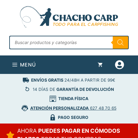
Saltar
al
contenido
Búsqueda
de
productos
MENÚ
ENVÍOS GRATIS
24/48H A PARTIR DE 99€
14 DÍAS DE
GARANTÍA DE DEVOLUCIÓN
TIENDA FÍSICA
ATENCIÓN PERSONALIZADA
627 48 70 65
PAGO SEGURO
AHORA
PUEDES PAGAR EN CÓMODOS