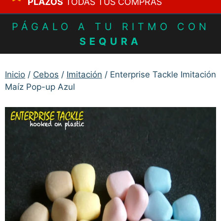
PLAZOS
TODAS TUS COMPRAS
PÁGALO A TU RITMO CON
SEQURA
Inicio
/
Cebos
/
Imitación
/ Enterprise Tackle Imitación
Maíz Pop-up Azul