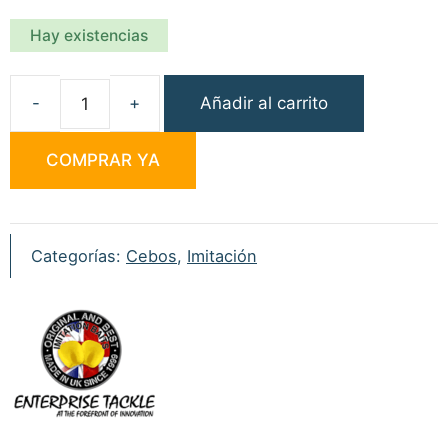
Hay existencias
Añadir al carrito
Enterprise
Tackle
COMPRAR YA
Imitación
Maíz
Pop-
up
Categorías:
Cebos
,
Imitación
Azul
cantidad