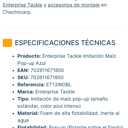
Enterprise Tackle
y
accesorios de montaje
en
Chachocarp.
ESPECIFICACIONES TÉCNICAS
Producto:
Enterprise Tackle Imitación Maíz
Pop-up Azul
EAN:
702811671850
SKU:
702811671850
Referencia:
ET13WOBL
Marca:
Enterprise Tackle
Tipo:
Imitación de maíz pop-up tamaño
estándar, color azul intenso
Material:
Foam de alta flotabilidad, inerte al
agua
Flotabilidad:
Pop-up (flotante sobre el fondo)