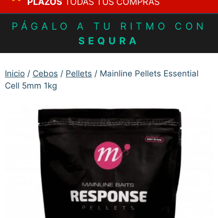
PLAZOS
TODAS TUS COMPRAS
PÁGALO A TU RITMO CON
SEQURA
Inicio
/
Cebos
/
Pellets
/ Mainline Pellets Essential
Cell 5mm 1kg