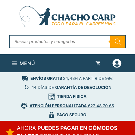
Saltar
al
contenido
Búsqueda
de
productos
MENÚ
ENVÍOS GRATIS
24/48H A PARTIR DE 99€
14 DÍAS DE
GARANTÍA DE DEVOLUCIÓN
TIENDA FÍSICA
ATENCIÓN PERSONALIZADA
627 48 70 65
PAGO SEGURO
AHORA
PUEDES PAGAR EN CÓMODOS